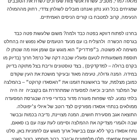
מלאה למדי, מסביב עשרות אנשי צוות שערוכים לשרת את הסובבים
שמגיחים בכל רגע נתון ואנחנו מובלים לשולחן צדדי, רחוק מההמולה
הנעימה, קרוב למטבח בו קורים הניסים האמיתיים.
בחרנו לפתוח דווקא בפטה כבד ולמה? משום שלעשות פטה כבד
בגרסה הכשרה ולהצליח בו עם מנעד הטעמים שלא נפגש זה בהחלט
משימה לא פשוטה. ב״פרדריק״ הוא מוגש עם שומן אווז מה שנותן לו
תוספת משמעותית לטעם ומעליו שכבה דקה של כרמל חרוך (בדיוק מו
בקרם ברולה – למדקדקים) , בצד טוסטונים וריבת בצל מתוקה בדיוק
במידה. המנה גדולה, טעימה מאוד ובעיקר מושכת את העין שקודם
כמובן מצלמת, עוד בראשונות דגמנו את ״האסאדו קרוקט״ – בהמלצה
של המלצר החביב וכיאה למסעדה שמתהדרת גם בקצביה זה היה
בלתי נמנע. למי שפחות מעורה מדור בכדורי פירה שבגרסת המסעדה
ממולאים בנתחי אסאדו מפורקים לצד רוטב של איולי צ׳יפוטלה.
התוצאה אגב מסעירת חושים, המנה מצויינת, נדיבה בכמות ובבשר
שבה ולגמרי מצדיקה את ההמלצה וסיימנו לעת עצה עם בו סאאם,
נתח אסאדו בקר ללא עצם בבישול ארוך מוגש עם לחמניות באן, סלט
שורשים אסיאתי, סלט מלפפונים וג'ינג'ר, כרוב מוחמץ, רוטב האנוי,