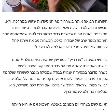
הקורונה הביאה איתה בשורה לענף המסעדנות שגווע במהלכה, ולא,
הבשורה היא לא הדעיכה אלא דווקא המעבר לכשרות. יותר ויותר
מסעדנים ושפים הבינו שבשבת כדאי לסגור כדי לנוח, שהמשפחה יותר
חשובה מעוד ערב של עבודה ובגלל, הכשרות מביאה איתה קהל
לקוחות ענק שיגיע מכל הארץ.אז למה לא בעצם?
כזו היא מסעדת ״פרדריק״ במודיעין שחוגגת בימים אלה 9 שנים
ובשנה האחרונה עשתה את המעבר המתבקש והפכה להיות
כשרה.מדובר במסעדה ענקית בגודל שמכילה מעבר לעשרות שולחנות
גם חדר פרטי בו אפשר לארח ארועים קטנים שחרטה על דגלה ערב
רב של מנות שיתאימו לחיך של כולם, ואם לתת לכם ספויילר, היא
מצליחה בהחלט לעמוד ברף.
הגענו לשם בצהרי יום מנומנם באמצע השבוע וגם אז היא הייתה