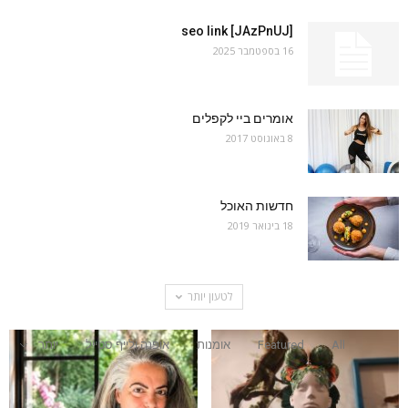
seo link [JAzPnUJ]
16 בספטמבר 2025
אומרים ביי לקפלים
8 באוגוסט 2017
חדשות האוכל
18 בינואר 2019
לטעון יותר
All
Featured
אומנות
אופנה ולייף סטייל
יותר