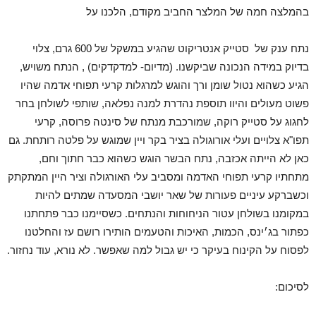
בהמלצה חמה של המלצר החביב מקודם, הלכנו על
נתח ענק של סטייק אנטריקוט שהגיע במשקל של 600 גרם, צלוי
בדיוק במידה הנכונה שביקשנו. (מדיום- למדקדקים) , הנתח משויש,
הגיע כשהוא נטול שומן ורך והוגש למרגלות קרעי תפוחי אדמה שהיו
פשוט מעולים והיוו תוספת נהדרת למנה נפלאה, שותפי לשולחן בחר
לחגוג על סטייק רוקה, שמורכבת מנתח של סינטה פרוסה, קרעי
תפו"א צלויים ועלי אורוגולה בציר בקר ויין שמוגש על פלטה רותחת. גם
כאן לא הייתה אכזבה, נתח הבשר הוגש כשהוא כבר חתוך וחם,
מתחתיו קרעי תפוחי האדמה ומסביב עלי האורגולה וציר היין המתקתק
וכשברקע עיניים פעורות של שאר יושבי המסעדה שמתים להיות
במקומנו בשולחן עטור הניחוחות והנתחים. כשסיימנו כבר פתחתנו
כפתור בג׳ינס, הכמות, האיכות והטעמים הותירו רושם עז והחלטנו
לפסוח על הקינוח בעיקר כי יש גבול למה שאפשר. לא נורא, עוד נחזור.
לסיכום: