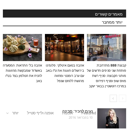
מאמרים קשורים
יותר ממחבר
קבוצת BBB מתרחבת:
אהבה בטעם איטלקי: פלומינו
אהבה בלי התראות: המסעדה
פותחת שני סניפים חדשים של
בירושלים חוגגת את ט"ו באב
באשדוד שמבקשת מהזוגות
מותגי הקבוצה: סניף רשת
עם ערב רומנטי ומחווה
להניח את הטלפון בצד בט"ו
מוזס שופ וסניף רפידוס
מרגשת ללוחם שנפל
באב
במרכז רוטשטיין בבאר יעקב
נעים להכיר: סבינה
All
Featured
אומנות
אופנה ולייף סטייל
יותר
10 בפברואר 2016