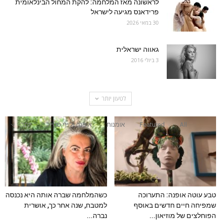
לראשונה מאז המלחמה: להקת המחול הבינלאומית
פרידאנס מגיעה לישראל
30 במאי 2026
גאווה ישראלית
3 ביולי 2016
לטעון יותר
All
Featured
אומנות
אופנה ולייף סטייל
יותר
טבע עוטה אופנה: התערוכה
כשהמלחמה שברה אותה היא נכנסה
שמפיחה חיים חדשים באוסף
למטבח, שנה אחר כך, אושרית
הפוחלצים של מוזיאון...
נברה...