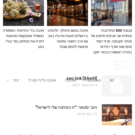
קבוצת BBB מתרחבת:
אהבה בטעם איטלקי: פלומינו
אהבה בלי התראות: המסעדה
פותחת שני סניפים חדשים של
בירושלים חוגגת את ט"ו באב
באשדוד שמבקשת מהזוגות
מותגי הקבוצה: סניף רשת
עם ערב רומנטי ומחווה
להניח את הטלפון בצד בט"ו
מוזס שופ וסניף רפידוס
מרגשת ללוחם שנפל
באב
במרכז רוטשטיין בבאר יעקב
seo link [XAeiH]
All
Featured
אומנות
אופנה ולייף סטייל
יותר
4 בספטמבר 2025
חובי סטאר: "זו המתנה שלי לישראל"
13 במאי 2016