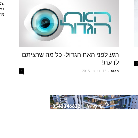
שמפ
באו
מוזי
רגע לפני האח הגדול- כל מה שרציתם
לדעת!
0
oren
-
15 בדצמבר 2015
1