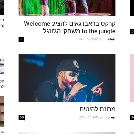
חיי
קרקס בראבו גאים להציג: Welcome
שעצ
to the jungle משחקי הג'ונגל
0
alon
-
15 בפברואר 2023
0
הקש
למת
מכונת להיטים
oren
-
23 באוגוסט 2015
50
3
טבע