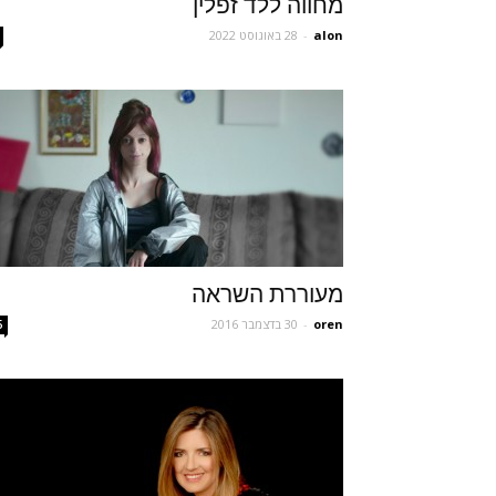
מחווה ללד זפלין
alon
-
28 באוגוסט 2022
מעוררת השראה
oren
-
30 בדצמבר 2016
5