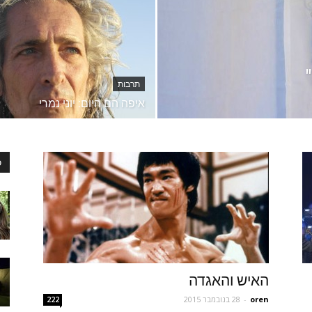
תרבות
איפה הם היום: יוני נמרי
כ
האיש והאגדה
oren
-
28 בנובמבר 2015
222