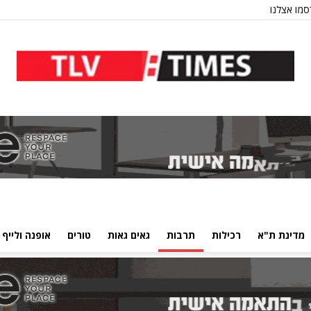
מו אצלנו
מדינת ת"א
רכילות
תרבות
גאים גאות
טורים
אופנה ולייף 