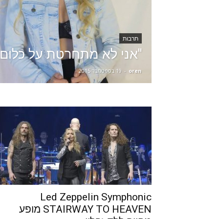
תרבות
"אני לא מתחרטת על כלום"
oren
-
19 בספטמבר 2015
Led Zeppelin Symphonic
STAIRWAY TO HEAVEN מופע