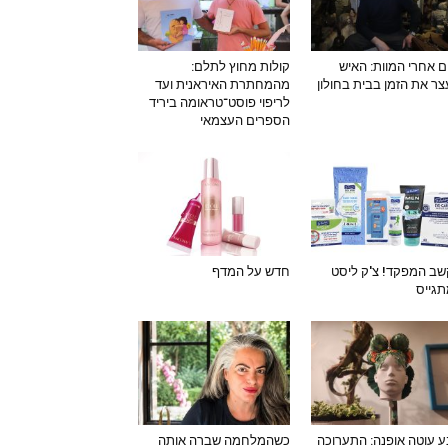
ם אחרי המוות: האיש
קולות מחוץ לתלם:
ר את הזמן בבית בחולון
מהמחתרת האיראנית ועד
לריפוי פוסט־טראומה ביריד
הספרים העצמאי
ב המפקד! צ'ק ליסט
חדש על המדף
גייס
 עוטה אופנה: התערוכה
כשהמלחמה שברה אותה