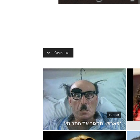
הכי פופולרי
תרבות
"פארוק- תסגור את התריס!"