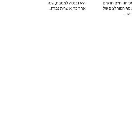
יחה חיים חדשים
היא נכנסה למטבח, שנה
סף הפוחלצים של
אחר כך, אושרית נברה...
און...