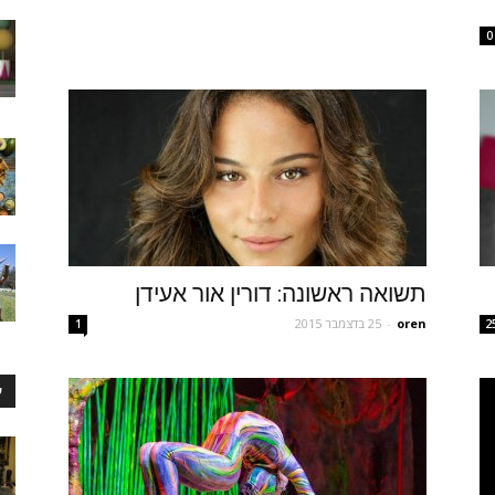
0
תשואה ראשונה: דורין אור אעידן
oren
-
25 בדצמבר 2015
1
2
ע