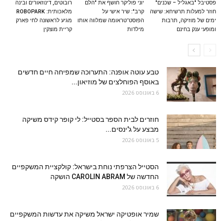
פסטיבל "באגליל – שכנים"
יוני פוליקר חושף את "הלם
רובוטים, דינוזאורים ובינה
חוזר למעלות תרשיחא: שישה
קרב": שיר אישי על
מלאכותית: ROBOPARK
ימים של מוזיקה, תרבות
הפוסט־טראומה שמלווה אותו
מגיע לראשונה לחי פארק
ומופעי ענק בחינם
מילדות
קריית מוצקין
טבע עוטה אופנה: התערוכה שמפיחה חיים חדשים
באוסף הפוחלצים של מוזיאון...
6 באוגוסט 2026
חוזרים לבית הספר בסטייל: לי קופר קידס משיקה
מבצע על ג'ינסים...
5 באוגוסט 2026
הסטייל הצרפתי נוחת בישראל: קולקציית המשקפיים
החדשה של CAROLIN ABRAM הושקה
6 באוגוסט 2026
שמיר אופטיקה ישראל משיקה את עדשות המשקפיים