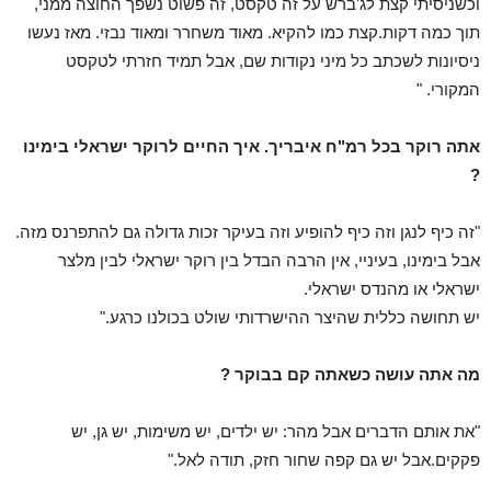
וכשניסיתי קצת לג'ברש על זה טקסט, זה פשוט נשפך החוצה ממני,
תוך כמה דקות.
קצת כמו להקיא. מאוד משחרר ומאוד נבזי.
מאז נעשו
ניסיונות לשכתב כל מיני נקודות שם, אבל תמיד חזרתי לטקסט
המקורי. "
אתה רוקר בכל רמ"ח איבריך. איך החיים לרוקר ישראלי בימינו
?
"זה כיף לנגן וזה כיף להופיע וזה בעיקר זכות גדולה גם להתפרנס מזה.
אבל בימינו, בעיניי, אין הרבה הבדל בין רוקר ישראלי לבין מלצר
ישראלי או מהנדס ישראלי.
יש תחושה כללית שהיצר ההישרדותי שולט בכולנו כרגע."
מה אתה עושה כשאתה קם בבוקר ?
"את אותם הדברים אבל מהר: יש ילדים, יש משימות, יש גן, יש
פקקים.אבל יש גם קפה שחור חזק, תודה לאל."