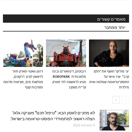
מאמרים קשורים
יותר ממחבר
יוני פוליקר חושף את "הלם
רובוטים, דינוזאורים ובינה
דרגון וואטר-פארק חוזר
קרב": שיר אישי על
מלאכותית: ROBOPARK
לראשון לציון: דרקונים,
הפוסט־טראומה שמלווה אותו
מגיע לראשונה לחי פארק
מגלשות מים, מציאות מדומה
מילדות
קריית מוצקין
ומסיבות קצף
לא מחכים לאסון הבא: "טיפול חכם" מעניקה גלגל
הצלה ראשוני למתמודדי הפוסט-טראומה בישראל:
6 באוגוסט 2026