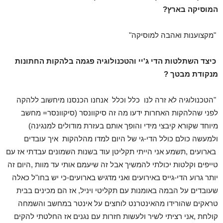
המוסיקה בארץ?
"מקצוענות ואהבה למוסיקה"
כיצד השתלטות הדי ג'יי והטכנולוגיה פגמה בלהקות החתונות
מנקודת מבטך ?
"הטכנולוגיה לא זרה לנו כלל וכלל אנחנו הכנסנו מיחשוב ללהקה
לפני שהלהקות האחרות ידעו מה זה סיקוונסר (סיקוונסר= מחשב
מיוחד שקורא קיבצי מידי והופך אותם בעזרת מודולים למנגינה)
ולמעשה כולם כולל הדי-גי של היום למדו מהלהקות איך עובדים
בארועים ,תשמע אני הייתי תקליטן עוד בשנות השמונים עבדתי אז עם
טייפים וקלטות יכולתי להמשיך אבל זה שיעמם אותי עד מוות ,היום זה
יותר גרוע הדי-גייס באירועים ואני מדגיש בארועים-כי יש בחו"ל כאלה
שעובדים על הבמה באומנות עם תקליטי ויניל, אז הם מכינים בבית
טראקים שהורידו מהאינטרנט לוחצים על אינטר במחשב והשמחה
קולחת ,אני רציתי לשיר ולעשות חזרות עם נגנים אז החלטתי להקים