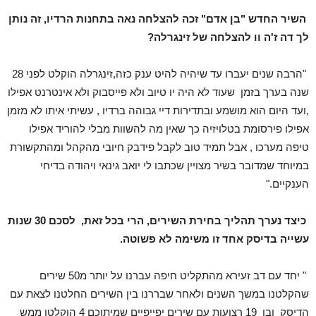
השיר החדש "בן אדם" זכה להצלחה נאה בתחנות הרדיו, זה נותן
לך דה ז'ה וו להצלחה של זינגרלה?
"הרבה שנים יעברו עד שיהיה להיט ענק כזה,זינגרלה הוקלט לפני 28
שנה בערך בזמן שעוד לא היה יו טיוב ולא פייסבוק ולא אינטרנט אפילו
,ועד היום הוא מושמע ובתדירות דיי גבוהה ברדיו , עשיתי איתו לא מזמן
אפילו פירסומת בטלויזיה כך שאין מה להשוות מבלי להוריד אפילו
טיפה מערכו , אבל תמיד טוב לקבל פידבק חיובי מהקהל ומהתקשורת
במיוחד שמדובר בשיר מצויין שכתבו לי יואב גינאי ויהודה בדיחי
הענקיים."
כיצד נערך תהליך בחירת השירים, הרי בכל זאת, לסכם 30 שנות
עשייה בדיסק אחד זו משימה לא פשוטה.
" יחד עם דב זעירא מהתקליט חיפה עברנו על יותר מ50 שירים
שהקלטנו במשך השנים ולאחר שבררנו בין השירים החלטנו לצאת עם
הדיסק ובו 19 רצועות עם שירים יפייפיים שמיתוכם 4 הוקלטו ממש