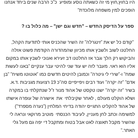
היו בחוץ,חוץ מי זה כשאתה נוסע ומופיע כ"כ הרבה שנים ביחד אנחנו
הופכים למין משפחה מלוכדת"
ספר על הדיסק החדש – "חדש וגם ישן" – מה כלול בו ?
"קודם כל יש את "זינגרלה" זה השיר שהכניס אותי לתודעת הקהל,
החלטנו לשוב ולשבץ אותו מכיוון שהמהדורה הקודמת פשוט אזלה
והביקוש רק הלך וגבר אז החלטנו דב זעירא ואנוכי לשבץ אותו במקום
אליו הוא ראוי. מעבר לזה יש עוד שני להיטי עבר ענקיים "באנו לעשות
שמח" ו-"שירי לי גיטרה" וכמובן להיטים חדשים כמו "אוטוטו משיח" "בן
אדם" "זה יקרה" ועוד רבים ויפייפיים סה"כ 19 רצועות מגניבות .ד.א.
בשיר "זה יקרה" ישנו טקסט של אהוד מנור ז"ל שנתקלתי בו במקרה
ושלא הוקלט מעולם , לאחר שקיבלתי את אישורה של עופרה אישתו
של אהוד להקליט התגייס יהודה בדיחי המלחין ("נערה מספרד")
למשימה וכתב לחן מעניין, לעיבוד הכנסתי מוטיב מרוקאי ונראה לי
שהשיר מקבל תאוצה לאט אבל בטוח ומתקבל די יפה גם מעל גלי
האתר."