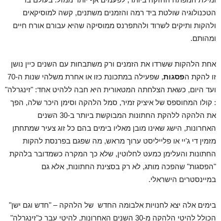
הטכנולוגיה שולטת ביד רמה והזמנים משתנים, קשה למוסיקאים
ולהקות ותיקים לשרוד ולהתפרנס ממוסיקה שהיא עבורם אורח חיים
ומהותם.
אחת הלהקות ששרדו את הזמנים ורק משתבחות עם השנים כיין נושן
זו להקת ה
פסגות
, שפעילה במתכונת כזו או אחרת משלהי שנות ה-70
ועד היום, כשאת הצלחתה המטאורית היא חבה ללהיט אחד: "זינגרלה"
: קולו המחוספס של איציק זמיר, סמל הלהקה וסימן היכר שלה, הפך
את הלהקה ללהקת החתונות המבוקשת ביותר ב-30 השנים
האחרונות, הישג שאינו מובן מאליו בימים בהם כל זוג צעיר שמתחתן
מזמין די ג'יי או פלייליסט ערוך מראש, מה שפגם בפרנסת להקות
החתונות והעלימן כמעט לחלוטין, שלא כך המקרה כשמדובר בלהקת
"הפסגות" שהפכה מותג, לא רק בסצינת החתונות, אלא גם
במיינסטרים הישראלי.
בימים אלה יצא לחנויות אלבומה החדש של הלהקה – "חדש וגם ישן"
הכולל להיטי הלהקה מ-30 השנים האחרונות, להיטי עבר כ"זינגרלה"