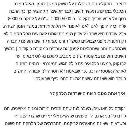
להקה . התקליטנים השתלטו על השוק במשך הזמן בגלל המצב
הכלכלי במדינה. ת
עשה חשבון לבד זוג שצריך להוציא כך כך הרבה
כסף על ארוע יעדיף תקליטן ב-2000-5000- ש"ח על להקה ב30000
ש"ח וכזה הופך לאט לאט לאופנה אז הלהקות זזות במשך הזמן הצידה.
אבל עובדה היא שבחו"ל עדיין מזמינים אותנו לארועים מכל הסוגים לא
רק חתונות (לפני שבועיים למשל חזרנו מגאורגיה שם הופענו לחברה
שמחפשת זהב ושהחליטה לפנק את עובדיה במסיבת ריקודים ) במשך
השנים הופענו במקומות שונים מסביב לעולם מ-לוס אנגלס ועד
לבנקוק ,כמעט בכל אירופה כולל הגוש המיזרחי -רוסיה רומניה
גאורגיה אוסטריה וכו…כך שבאמת לא חסרה לנו עבודה והחשוב
ביותר הוא שאנחנו עושים את זה בהכי כייף שבעולם."
איך אתה מסביר את הישרדות הלהקה?
"קודם כל האנשים, מעבר לזה שהם זמרים זמרות ונגנים מצויינים, הם
קודם כל בני אדם, היו פעמים שהיגיעו אלי זמרים שרצו להצטרף
וכשראיתי שאינם מתאימים לריקמה החברתית של הלהקה הם פשוט