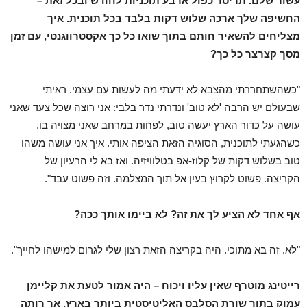
עשור שלם. תריסר כפול ארבע תוכניות לחודש ובכל זאת –
החשיפה שלך ארכה שלוש דקות בלבד בכל תוכנית. איך
מצליחים להשאיר חותם בתוך שואו כל כך אקסטרווגנטי, עם זמן
מסך קצרצר כל כך?
"כשהשתחררתי מהצבא לא ידעתי מה לעשות עם עצמי. ראיתי
שבעולם יש הרבה 'לא טוב' ונדרתי נדר בלבי: אני רוצה שכל צעד שאני
עושה על כדור הארץ יעשה טוב, לפחות במרחב שאני מצויה בו.
כשהגעתי לתוכנית, הסוגיה הזאת הציפה אותי. איך אני עושה משהו
טוב בשלוש דקות של קלוז-אפ בטלוויזיה. ואז בא לי הרעיון של
הקריצה. פשוט לקרוץ בעין אל תוך המצלמה. וזה פשוט עבד".
אף אחד לא הציע לך את זה? לא ביימו אותך ככה?
"לא. זה בא מתוכי. היה בקריצה הזאת רצון שלי לגרום למישהו לחייך".
רייטינג מוטרף שאין עליו ויכוח – היה אמור לטעת את קליימן
עמוק בתוך שורת הסלבס האליטיסטית ביותר בארץ. אך רותה