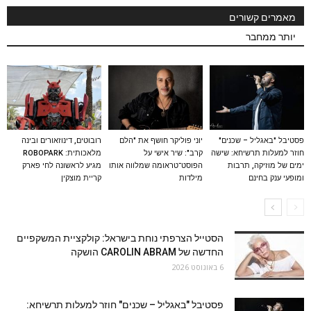
מאמרים קשורים
יותר ממחבר
פסטיבל "באגליל – שכנים"
יוני פוליקר חושף את "הלם
רובוטים, דינוזאורים ובינה
חוזר למעלות תרשיחא: שישה
קרב": שיר אישי על
מלאכותית: ROBOPARK
ימים של מוזיקה, תרבות
הפוסט־טראומה שמלווה אותו
מגיע לראשונה לחי פארק
ומופעי ענק בחינם
מילדות
קריית מוצקין
הסטייל הצרפתי נוחת בישראל: קולקציית המשקפיים
החדשה של CAROLIN ABRAM הושקה
6 באוגוסט 2026
פסטיבל "באגליל – שכנים" חוזר למעלות תרשיחא: