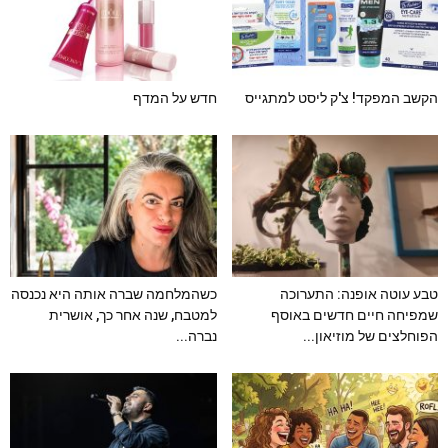
הקשב המפקד! צ'ק ליסט למתגייס
חדש על המדף
טבע עוטה אופנה: התערוכה
כשהמלחמה שברה אותה היא נכנסה
שמפיחה חיים חדשים באוסף
למטבח, שנה אחר כך, אושרית
הפוחלצים של מוזיאון...
נברה...