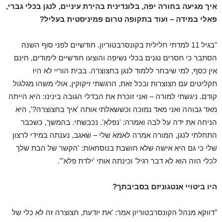
איך מגיעה בחורה יפה, בלונדינית בהירת עיניים, לנגן בכלי גברי,
פאלי במידה – ועוד בתקופה טרום פמיניסטית בעליל?
"בגיל 11 למדתי חלילית בקונסרבטוריון. חודשיים לפני סוף השנה
הסתבר כי חסרים נגנים בכלי נשיפה והוצעו חודשיים לימודים, חינם
אין כסף, למי שיבחר ללמוד לנגן בחצוצרה. בבית הוריי לא היו
תקליטים עם חצוצרות ובכל זאת, הרגשתי זיקוקין, אולי משהו מגלגול
קודם. ניגשתי למורה – ואני זוכרת את הבדלי הגובה בינינו: היא הייתה
מאד גבוהה ואני מאד נמוכה וכששאלתי אותה 'איך בחצוצרה?', היא
הניחה את ידה על לבה ואמרה: 'נפלא'. נכבשתי.
בהמשך, כשכבר
התחלתי לנגן, המורה אמרה לאמא שלי – שאגב, נענתה במידי לרצון
שלי כי גם היא אישה שלא חושבת בנוסחאות: 'הקשר של הבת שלך
לכלי הזה הוא לא דבר רגיל' וכינתה אותי 'ילדת פלא'".
היו ביטויי אנטגוניזם בסביבתך?
"דווקא מנהל הקונסרבטוריון אמר: 'את יודעת, חצוצרה זה לא כלי של