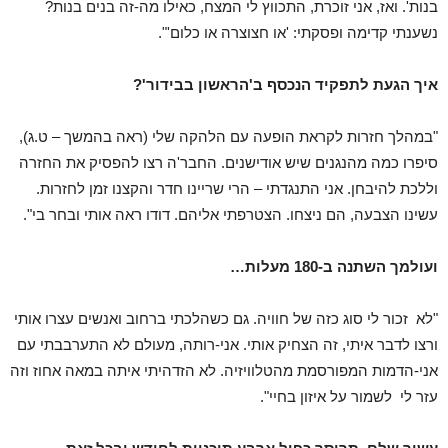
בנות'. ואז, אני זוכרת, התכווץ לי המצח, כאילו מה-זה בנים בנות?
נשענתי קדימה ופסקתי: 'או חצוצרה או כלום'".
איך הגעת לתפקיד הנכסף ב'הראשון בבידור'?
"במהלך חזרות לקראת הופעה עם הלהקה שלי (ראה בהמשך – ט.ג),
סיפרו כמה מהנגנים שיש אודישנים. החבר'ה רצו להפסיק את החזרה
וללכת להיבחן. אני התנגדתי – הרי שריינו חדר והקצנו זמן לחזרות.
עשינו הצבעה, הם ניצחו. הצטרפתי אליהם. דודו ראה אותי ובחר בי".
ועולמך השתנה ב-180 מעלות…
"לא זכור לי סוג כזה של חוויה. גם כשהלכתי ברחוב ואנשים עצרו אותי
ורצו לדבר איתי, זה הצחיק אותי. אני-רותה, מעולם לא התערבבתי עם
אני-הדמות המפורסמת מהטלוויזיה. לא הזדהיתי איתה במאה אחוז וזה
עזר לי לשמור על איזון בחיי".