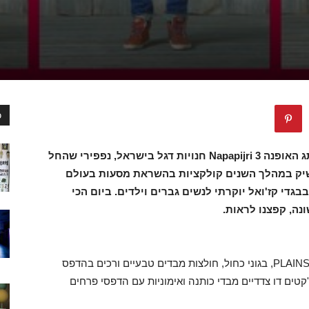
כ
אחרי פריז, רומא ושאר ערים בעולם, משיק מותג האופנה Napapijri 3 חנויות דגל בישראל, נפפירי שהחל
 השיק במהלך השנים קולקציות בהשראת מסעות בעולם
גדי קז'ואל יוקרתי לנשים גברים וילדים. ביום הכי
ה, קפצנו לראות.
קולקציה מקדימה-קולקציה בהשראת PLAINS DREAMER, בגוני כחול, חולצות מבדים טבעיים ורכים בהדפס
קטים דו צדדיים מבדי כותנה ואימוניות עם הדפסי פרחים