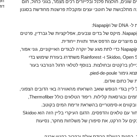
חשו
ילון במרקמים שונים, חולצות פלנל ובלייזרים רכים מצמר, בגוני כחול, חום
דוד
ה מתלבושת של חוטבי עצים ומקבלת פרשנות מחודשת בסגנון
Napa:
HERITAGE בגדים מארכיון הבגדים האייקוני של Napapijri. מיקס של בדים וצבעים, אפליקציות של גברדין, פרטים
 מיוצרים עם הדפס אחד ותווית ייחודית.
LUXUR.-בגדים ייחודיים שפותחו לראשונה על ידי Napapijri כדי לתת מגע של יוקרה לבגדים האייקוניים, גוני אפור,
ירוק וחום צהבהב. ערכם ההיסטורי של דגמי Skidoo, Open Skidoo ו- Rainforest משתדרג בעזרת שימוש בדי
ר וצמר, עם ניילון בז'קטים ובחולצות. בנוסף לטלאי הדגל הנורבגי בעור
pied-de-pou.
 של כתום ואדום.
T,-ז'קטים ומכנסיים של ליין בגדי הנופש שואב השראתו מהאווירה באי הדובים הצפוני,
הם עשויים מניילון וקורדרוי, ניתן להשיג גם בבדים חמים ובגרסאות קלילות. ריפוד הטלאים כולל Thermofiber,
 ובקווים א-סימטריים בהשראת זרימת המים בקוטב.
הסדרה הספורטיבית מוקדשת לסקי, אפור כהה ושחור עם טלאים והדפסים. הדגם העיקרי בליין הזה הוא Skidoo
המודבקים על הז'קט, את סיפורן של משלחות מחקר, נסיעות
בחנות בטיילת הרודס אילת ובקרוב בקניון ארנה