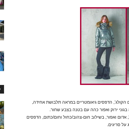
ע
 IRISH CLUB בהשראת עולם הקולג', הדפסים גיאומטריים במראה תלבושת אחידה,
בגוני ירוק ואפור כהה עם בטנה בצבע שחור.
בצבעי כחול, אדום ואפור, בשילוב חום-צהוב/כחול וחום/כתום, הדפסים
 על סריגים.