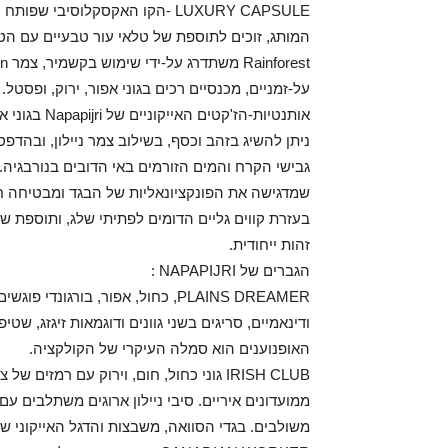
על-זמניים, מכנסיים רכים בגוני אפור, ירוק, ופסטל.
ניתן להשיג בזהב וכסף, בשילוב צמר ניילון, ובהד
גבישי הקרח והמים הזורמים באי הדובים בנורבגיה.
שמדגישה את הפונקציונאליות של הבגד ומבטיחה חו
בעזרת קווים גליים הדומים לפתיתי שלג, ותוספת ש
זהות ייחודית.
הגברים של NAPAPIJRI :
PLAINS DREAMER, כחול, אפור, בור
ודינאמיים, סריגים בשני גוונים ודוגמאות זיגזג, שטיפו
האופנוענים הוא סמלה העיקרי של הקולקציה.
IRISH CLUB גוני כחול, חום, וירוק עם רמ
ממועדונים איריים. סיבי ניילון ארוגים משתלבים עם 
משולבים. בגדי הסוואה, משבצות והדגל האייקוני 