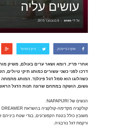
עושים עליה
על ידי
oren
-
6 בנובמבר 2015
שתף בפייסבוק
ציוץ בטוויטר
דרכו לפני כשני עשורים כמותג תיקי טיולים,
כשהלוגו הוא סמל דגל פינלנד. המותג מתמחה בב
גשום, הושקה במתחם שרונה חנות הדגל הראשונ
הנשים של NAPAPIJRI:
משובץ כולל בטנת הקפוצ'ונים, בגדי שטח ביניהם ז'
ורקמת דגל נורבגיה.