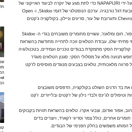
LUXURY CAPSULE -הקו האקסקלוסיבי שפותח על-ידי NAPAPIJRI כדי לתת מגע של יוקרה לביגוד האייקוני של
חדש
המותג, זוכים לתוספת של טלאי עור טבעיים עם הטבעת דגל נורבגיה. ערכם הנוסטלגי של דגמי Skidoo, ו- Open
Rainforest משתדרג על-ידי שימוש בקשמיר, צמר Chevron ותערובת של עור, סריגים וניילון. בקולקציה ג'קטים
אותנטיות-הז'קטים האייקוניים של Napapijri בגוני אפור, חום ומלאנז', עשויים מחומרים משובחים בגדי ה- Skidoo
פסי פתיתי שלג. עבודת הטלאים זוכה לתחייה מחודשת בהשראת
 קולקציית הסקי מתמקדת בבגדים טכניים ועמידים, בטכנולוגיה
פש תנועה מלא על מסלולי הסקי. סגנון הטלאים מוגדר
שמי
ל פרווה מלאכותית, טלאים בצבעים מנוגדים מוסיפים לז'קט
משי
המת
גונדי פוגשים את בד הדנים השולט בקולקציה, הדפסים משובצים
ת וטיפולים לג'ינס ולבדי נילון של ז'קטים ובלייזרים. ז'קט
זים של צהוב, אפור ואדום, וצבעי אקרו. טלאים בהשראת תוויות בקבוקים
חומרים אחרים, כולל צמר וסריגי ז'קארד, ויוצרים בדים
של המותג משמשים בחלק הפנימי של הבגדים.
קונ