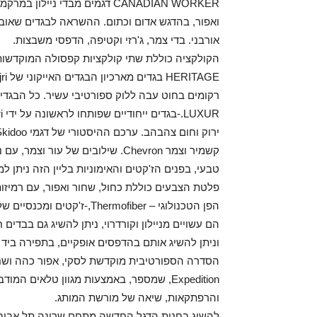
CANADIAN WORKER דגמים מבדי ני
ואפור, בהדגש אדום וכתום. ההשראה לבגדים שאוב
אורבני. בדי צמר, ג'רזי וקטיפה, הדפסי משבצות.
הקולקציה כוללת שתי קולקציות קפסולה המוקדשות ל- DNA של pijri
רקומים בחוט עבה ללוק ספורטיבי עשיר. כל הבגדים
קשמיר וצמר Chevron. שילובים של עו
טבעי, בפנים הז'קטים והאימוניות בליין הזה ניתן למצוא גימור le
פלטת הצבעים כוללת כחול, שחור ואפור, עם רמיזות
הפן הטכנולוגי – hermofiber
וניתן להשיג אותם בהדפסים אופקיים, בתפירה ביד
Expedition, שמספר, באמצעות מגוון טלאים 
והרפתקאות, שיאה של מורשת המותג.
להשיג בחנות הדגל החדשה מתחם שרונה תל אביב, 