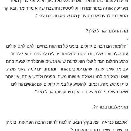
צריכה לעבור לתחום אחר ואני בכלל לא בכיוון. אבל אני עדיין מאוד
מעריכה אותה בתור זמרת וווקליסטית וחושבת שהיא מדהימה. ובעיקר
מסוקרנת לדעת אם זה עדיין מה שהיא חושבת עליי".
מה החלום הגדול שלך?
.
"חלומות הם דברים גדולים. בעיני כל מדרגות בחיים ולאט לאט עולים
עוד שלב ועוד שלב, וככה גם החלומות יכולים להשתנות ואף לגדול.
כרגע החלום הגדול שלי הוא לדעת שיש אנשים שהצלחתי לגעת בהם
עם מה שאני עושה, שהם עוקבים אחריי ומתחברים למה שאני עושה,
שאני מצליחה להזיז אצלם איזשהו משהו בפנים ולרגש אותם. אין יותר
כיף ומרגש מזה. וכמובן להופיע על במות גדולים עם אנשים גדולים
שאני בעצמי גדלתי עליהם. אין סיפוק יותר גדול מזה".
מתי אלבום בכורה?.
"אלבום כנראה ייצא בקיץ הבא, הולכות להיות הרבה הפתעות, ביניהן
גם שירים שאני כתבתי והלחנתי".