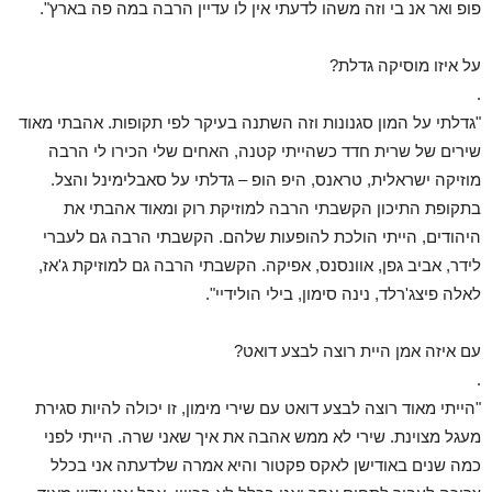
פופ ואר אנ בי וזה משהו לדעתי אין לו עדיין הרבה במה פה בארץ".
על איזו מוסיקה גדלת?
.
"גדלתי על המון סגנונות וזה השתנה בעיקר לפי תקופות. אהבתי מאוד
שירים של שרית חדד כשהייתי קטנה, האחים שלי הכירו לי הרבה
מוזיקה ישראלית, טראנס, היפ הופ – גדלתי על סאבלימינל והצל.
בתקופת התיכון הקשבתי הרבה למוזיקת רוק ומאוד אהבתי את
היהודים, הייתי הולכת להופעות שלהם. הקשבתי הרבה גם לעברי
לידר, אביב גפן, אוונסנס, אפיקה. הקשבתי הרבה גם למוזיקת ג'אז,
לאלה פיצג'רלד, נינה סימון, בילי הולידיי".
עם איזה אמן היית רוצה לבצע דואט?
.
"הייתי מאוד רוצה לבצע דואט עם שירי מימון, זו יכולה להיות סגירת
מעגל מצוינת. שירי לא ממש אהבה את איך שאני שרה. הייתי לפני
כמה שנים באודישן לאקס פקטור והיא אמרה שלדעתה אני בכלל