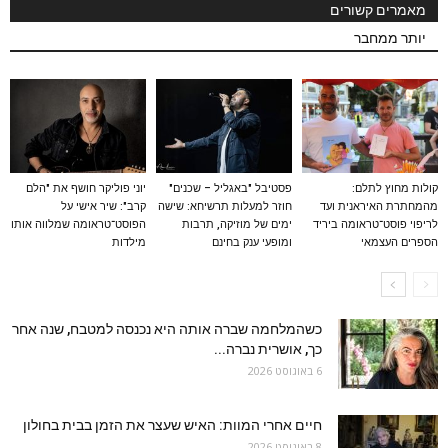
מאמרים קשורים
יותר ממחבר
קולות מחוץ לתלם:
פסטיבל "באגליל – שכנים"
יוני פוליקר חושף את "הלם
מהמחתרת האיראנית ועד
חוזר למעלות תרשיחא: שישה
קרב": שיר אישי על
לריפוי פוסט־טראומה ביריד
ימים של מוזיקה, תרבות
הפוסט־טראומה שמלווה אותו
הספרים העצמאי
ומופעי ענק בחינם
מילדות
כשהמלחמה שברה אותה היא נכנסה למטבח, שנה אחר
כך, אושרית נברה...
6 באוגוסט 2026
חיים אחרי המוות: האיש שעצר את הזמן בבית בחולון
8 באוגוסט 2026