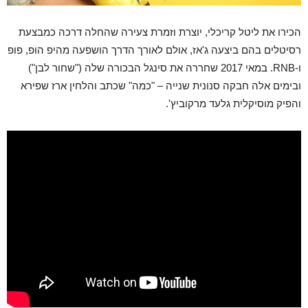
הכירו את ליטל קריכלי, יוצרת וזמרת צעירה שהחלה דרכה כמבצעת
רסיטלים בהם ביצעה ג'אז, אולם לאורך הדרך הושפעה מהיפ הופ, פופ
ו-RNB. במאי 2017 שחררה את סינגל הבכורה שלה ("שחור לבן")
ובימים אלה חבקה סנונית שנייה – "כמה" שכתב והלחין ארז שפירא
והפיק מוסיקלית גלעד מרקוביץ'.