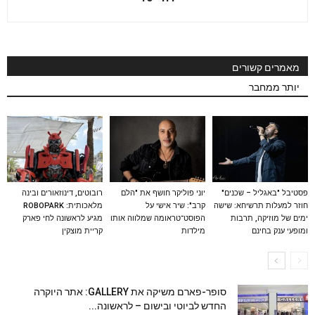
מאמרים קשורים
יותר ממחבר
פסטיבל "באגליל – שכנים"
יוני פוליקר חושף את "הלם
רובוטים, דינוזאורים ובינה
חוזר למעלות תרשיחא: שישה
קרב": שיר אישי על
מלאכותית: ROBOPARK
ימים של מוזיקה, תרבות
הפוסט־טראומה שמלווה אותו
מגיע לראשונה לחי פארק
ומופעי ענק בחינם
מילדות
קריית מוצקין
סופר-פארם משיקה את GALLERY: אתר היוקרה
החדש לביוטי ובישום – לראשונה...