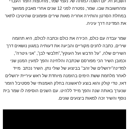
השבוע חל יום השנה למותה של נעמי שמר, מחלוצות הזמר העברי
ומהחשובות שבו. שמר, נפטרה לפני 12 שנים אחרי מאבק ממושך
במחלת הסרטן והותירה אחריה מאות שירים ופזמונים שהיטיבו לתאר
את המדינה דרך עיניה.
שמר עבדה עם כולם, הכירה את כולם וכתבה לכולם, היא תרגמה
שירים, כתבה לחנים מקוריים והביעה את דעותיה במגוון נושאים דרך
השירים שלה, "על הדבש ועל העוקץ","תלבשי לבן", "אני גיטרה",
וכמובן השיר הכי מפורסם שכתבה והלחינה והפך למעין המנון שני
למדינה"ירושלים של זהב" בביצוע של שולי נתן. השיר נכתב מייד
לאחר מלחמת ששת הימים בהזמנה מיוחדת של ראש עיריית ירושלים
דאז, טדי קולק והוא בוצע לראשונה בחלק האמנותי של פסטיבל הזמר
שנערך באותה שנה והפך מייד ללהיט. עם השנים הוסיפה לו שמר בית
נוסף והשיר זכה למאות ביצועים שונים.