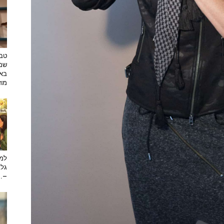
טבע
שמפ
באו
מוזי
למה
גלב
...