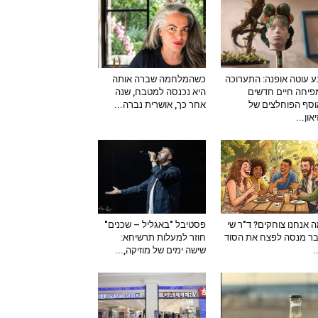
 עוטה אופנה: התערוכה
כשהמלחמה שברה אותה
יחה חיים חדשים
היא נכנסה למטבח, שנה
סף הפוחלצים של
אחר כך, אושרית נברה...
און...
 אנחנו צוחקים? ד"ר שי
פסטיבל "באגליל – שכנים"
ר מנסה לפצח את הסוד
חוזר למעלות תרשיחא:
–
שישה ימים של מוזיקה,...