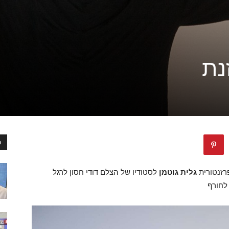
נת
כ
רזנטורית
גלית גוטמן
לסטודיו של הצלם דודי חסון לרגל
חורף