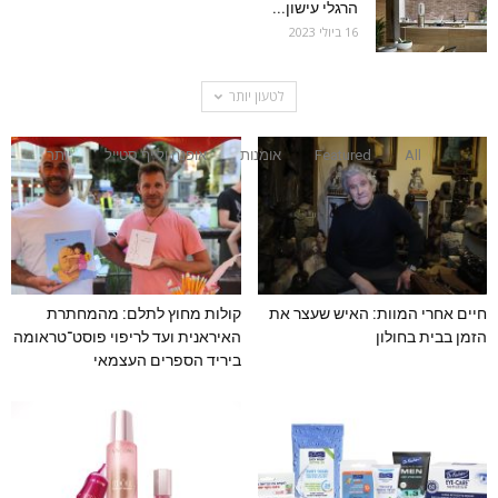
הרגלי עישון...
16 ביולי 2023
לטעון יותר
All
Featured
אומנות
אופנה ולייף סטייל
יותר
חיים אחרי המוות: האיש שעצר את
קולות מחוץ לתלם: מהמחתרת
הזמן בבית בחולון
האיראנית ועד לריפוי פוסט־טראומה
ביריד הספרים העצמאי