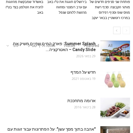
פותחת שני סניפים חדשים של
בירושלים חוגגת את ט"ו באב
באשדוד שמבקשת מהזוגות
מותגי הקבוצה: סניף רשת
עם ערב רומנטי ומחווה
להניח את הטלפון בצד בט"ו
מוזס שופ וסניף רפידוס
מרגשת ללוחם שנפל
באב
במרכז רוטשטיין בבאר יעקב
Summer Splash: פארק המים שפיים משיק את
All
Featured
אומנות
אופנה ולייף סטייל
יותר
Candy Slide – האטרקציה...
29 במאי 2026
חדש על המדף
19 באוגוסט 2021
ארומה מתחככת
28 בינואר 2016
"אהבה בתוך מסך עשן": על הפתרונות עבור זוגות עם