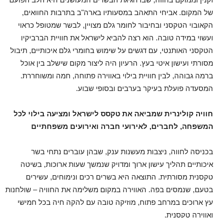
של המקום. אביחי התאהב במסעותיו בארה"ב בתרבות החוואים,
הקאובוי הטקסני ובחיבור לחומר גלם מצויין, לבשר שמטופל כראוי
ועשוי במידה טובה. הוא רצה להביא לישראל את חוויית הברביקיו
הטקסני האותנטי, עם דגשים על שימוש בחומרי גלם איכותיים, תיבול
מסורתי ועישון איטי בעץ. הרעיון היה ליצור מקום שישלב בין אוכל
ברמה גבוהה, לבין חוויית בילוי באווירה פתוחה, חמה ומשוחררת.
המסעדה פועלת בעיקר בערבים ובסופי שבוע.
חוויה קולינרית שמביאה את טקסס לישראל ומציעה בילוי לכל
המשפחה, לחברים, לאירועי חברה ואירועים משפחתיים
בכניסה לחווה, ניצבות מעשנות ענק, שבהן עוברים נתחי בשר
איכותיים תהליך עישון ארוך ומדויק שנמשך שעות ארוכות, בשיטה
טקסנית מסורתית. התוצאה היא בשרים רכים ונימוחים, עשירים
בטעם, שנמסים בפה. האווירה במקום משלימה את החוויה – שולחנות
עץ ארוכים במרחב פתוח, מוזיקה טובה עם להקה חיה בכל חמישי
ואווירה טקסנית.