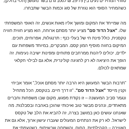
טווחי המחירים נעים בין 25-75 ₪ ל100 גרם בשר מעושן (תלוי בחלק),
כשהמחיר הסופי הוא נגזרת של סוג וכמות הבשר שתבחרו.
מה שמייחד את המקום ומושך אליו מאות אנשים, זה האופי המשפחתי
שלו.
"אצל הדוד סם"
מציע יותר מסתם ארוחה, הוא מציע חווית חוויה
טקסנית, כולל פינת חי של בעלי כנף : תרנגולות, אפרוחים, תוכים.
המיקום בחווה מוסיף המון קסם. המבקרים, במיוחד משפחות עם
ילדים, יכולים ליהנות ממרחבים פתוחים ומפינות ישיבה נעימות. זה
הופך את היציאה לא רק לחגיגה קולינרית, אלא גם לבילוי חקלאי
שמתאים לכולם.
"תרבות הבשר המעושן היא הרבה יותר מסתם אוכל," אומר אביחי
וקנין מייסד
"אצל הדוד סם"
. "זו דרך חיים. בטקסס, הכל מתחיל
ונגמר סביב המעשנה – זו נקודת מפגש, מקום שבו משפחות וחברים
מתאחדים, ונהנים מבשר טוב ואיכותי שהוכן באהבה ובסבלנות. מה
שאנחנו עושים כאן במושב בצרה, זה להביא את הלב של טקסס
לישראל. לא רק את הנתחים המעולים שעברו עישון ארוך, אלא גם את
האווירה – הקהילתיות, החום, והשמחה שבשיתוף. כשטעמתי את