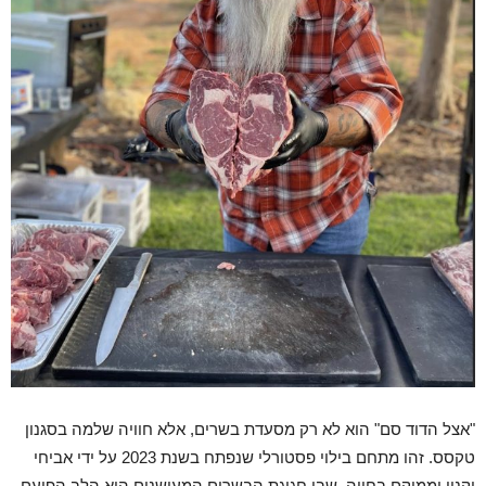
"אצל הדוד סם" הוא לא רק מסעדת בשרים, אלא חוויה שלמה בסגנון
טקסס. זהו מתחם בילוי פסטורלי שנפתח בשנת 2023 על ידי אביחי
וקנין וממוקם בחווה, שבו חגיגת הבשרים המעושנים היא הלב הפועם