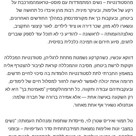
מהסטודנטיות
–
נשים
המתמודדות
עם
פוסט
–
טראומה
מורכבת
על
רקע
של
אלימות
,
ובעיקר
מינית
.
רבות
מהן
איבדו
כל
תחושה
של
ביטחון
,
ובעקבות
כך
את
מקור
פרנסתן
במהלך
החודשים
האחרונים
,
ונשארו
ללא
מזון
,
שכר
דירה
או
ציוד
לילדים
.
לאור
קיצוצי
התקציב
,
נאלצה
העמותה
–
לראשונה
–
להודיע
כי
לא
תוכל
עוד
לספק
שוברים
לחגים
,
סיוע
חירום
או
תמיכה
כלכלית
בסיסית
.
דווקא
עכשיו
,
כשהקרקע
נשמטת
מתחת
לרגליהן
,
סטודנטיות
המכל
לה
זקוקות
לרשת
ביטחון
.
מסיבה
זו
המכל
לה
קוראת
לציבור
להצטרף
אליה
במאמץ
ה
חברתי
לתת
לסטודנטיות
הלומדות
בה
סיכוי
לחיים
חדשים
.
תרומה
אחת
יכולה
לאפשר
לאישה
לחזור
למסלול
חיים
של
לימודים
,
ובעקבותיהם
עבודה
ותקווה
.
כל
תרומה
לקמפיין
"
מאמינות
בך
"
היא
לא
רק
השקעה
באישה
אחת
—
אלא
אמירה
ברורה
של
חברה
שלמה
:
אנחנו
לא
נשאיר
אף
אחת
מאחור
.
טל
חמווי
ואיריס
שטרן
לוי
,
מייסדות
שותפות
ומנהלות
העמותה
:
"
נשים
במצבי
זנות
ואלימות
נמצאות
תמיד
בתחתית
סדר
העדיפויות
–
ו
בזמני