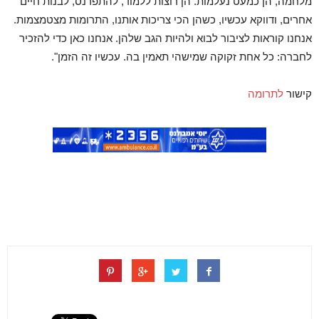
מלחמה
,
הן
כמעט
נעלמות
.
הן
רוצות
ללמוד
,
להתפרנס
,
לבנות
חיים
אחרים
,
ודווקא
עכשיו
,
כשהן
הכי
צריכות
אותנו
,
התרומות
מצטמצמות
.
אנחנו
קוראות
לציבור
לבוא
ולהיות
הגב
שלהן
.
אנחנו
כאן
כדי
להזכיר
לחברה
:
כל
אחת
זקוקה
שמישהי
תאמין
בה
.
עכשיו
זה
הזמן
".
קישור
לתרומה