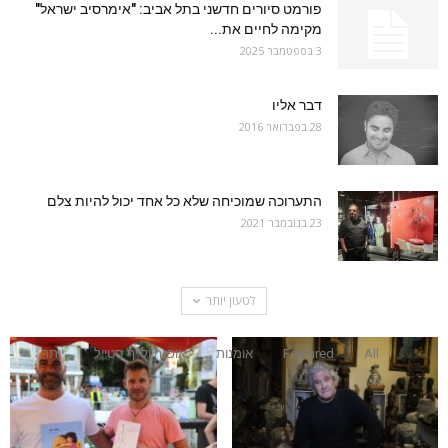
פורמט סיורים חדשני בתל אביב: "אימרסיב ישראל"
מקימה לחיים את...
3 בספטמבר 2025
דבר אליו
28 בפברואר 2016
התערוכה שמוכיחה שלא כל אחד יכול להיות צלם
23 בנובמבר 2021
לטעון יותר
All
Featured
אומנות
אופנה ולייף סטייל
יותר