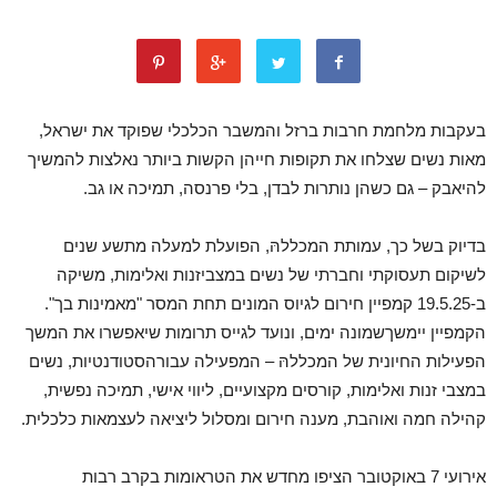
בעקבות
מלחמת
חרבות
ברזל
והמשבר
הכלכלי
שפוקד
את
ישראל
,
מאות
נשים
שצלחו
את
תקופות
חייהן
הקשות
ביותר
נאלצות
להמשיך
להיאבק
–
גם
כשהן
נותרות
לבדן
,
בלי
פרנסה
,
תמיכה
או
גב
.
בדיוק
בשל
כך
,
עמותת
המכל
לה
,
הפועלת
למעלה
מ
תשע
שנים
לשיקום
תעסוקתי
וחברתי
של
נשים
במצבי
זנות
ואלימות
,
משיקה
ב
-19.5.25
קמפיין
חירום
לגיוס
המונים
תחת
המסר
"
מאמינות
בך
"
.
הקמפיין
יימשך
שמונה
ימים
,
ונועד
לגייס
תרומות
שיאפשרו
את
המשך
הפעילות
החיונית
של
המכל
לה
–
המפעילה
עבור
הסטודנטיות
,
נשים
במצבי
זנות
ואלימות
,
קורסים
מקצועיים
,
ליווי
אישי
,
תמיכה
נפשית
,
קהילה
חמה
ואוהבת
,
מענה
חירום
ומסלול
ליציאה
לעצמאות
כלכלית
.
אירועי
7
באוקטובר
הציפו
מחדש
את
הטראומות
בקרב
רבות