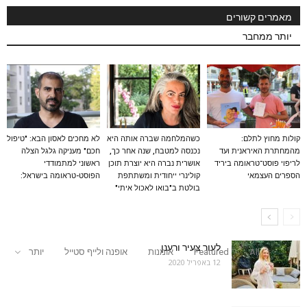
מאמרים קשורים
יותר ממחבר
קולות מחוץ לתלם:
כשהמלחמה שברה אותה היא
לא מחכים לאסון הבא: "טיפול
מהמחתרת האיראנית ועד
נכנסה למטבח, שנה אחר כך,
חכם" מעניקה גלגל הצלה
לריפוי פוסט־טראומה ביריד
אושרית נברה היא יוצרת תוכן
ראשוני למתמודדי
הספרים העצמאי
קולינרי ייחודית ומשתתפת
הפוסט-טראומה בישראל:
בולטת ב"בואו לאכול איתי"
לעור צעיר ורענן
All
Featured
אומנות
אופנה ולייף סטייל
יותר
12 באפריל 2020