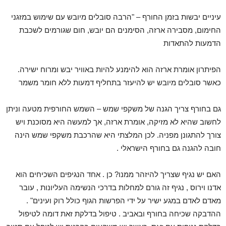
עיניים יבשות בזמן החורף
– "הרבה סובלים מיובש עם שימוש במזגני
החימום, מסבירה ארזה, הסימנים הם יובש, חום שגורמים לשכבת
הדמעות להתאדות
הפיתרון אומרת ארזה הוא להימנע להיות באוויר יבש ומרוח ישירה.
כאשר סובלים מיובש יש להיעזר בתחליף דמעות ללא חומר משמר
גם בחורף צריך הגנה של משקפי שמש
– השמש החורפית מטעה וניתן
לחשוב שהיא לא מזיקה, אומרת ארזה, אך למעשה היא מסוכנת ויש
צורך להתגונן מפניה. לכן המלצתי היא שהרכבת משקפי שמש הינה
חובה להגנה גם בחורף הישראלי .
האם יש נגיף שצריך להיזהר ממנו?
כן . אחד הנגיפים השכיחים הוא
אדנו וירוס , נגיף זה גורם למחלות בדרכי הנשימה העליונות , עובר
מאדם לאדם במגע ישיר על ידי הפרשות הגוף כולל רוק ועינים" .
ההדבקה שכיחה בחורף ובאביב . טיפול בדלקת זאת דומה לטיפול