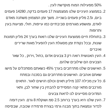
50% מפעילות המוח מוקדשת לעין .
בממוצע העיניים שלנו ממצמצות 17 פעמים בדקה, 14280 פעמים
ביום, ו2.5 מליון פעמים בשנייה. משך זמן המצמוץ משתנה מאדם
לאדם, ומושפע מגורמים סביבתיים כמו עייפות, חולי, פציעות בעין
ותרופות
בתוחלת חיים ממוצעת העיניים שלנו רואות בערך 24 מליון תמונות
שונות, ובכל נקודת זמן מסוגלת העין להפעיל מאות שרירים
ואיברים
העין האנושית רואה רק 3 צבעים אדום ,כחול ,וירוק , כל שאר
הצבעים הם שילובים שלהם.
האישונים שלנו מתרחבים בערך 45% כשאתם מסתכלים על מישו
שאתם אוהבים. האישונים מתרחבים גם בסכנה ובמתח
כל עין מכילה 107 מיליון תאים וכולם רגישים לאור. התאים
מורכבים מתאי קנה המסיידים להבחין בין שחור לבן, ותאי
המדוכים מסייעים לנו לראות צבעים
העין שלנו היא בערך ברוחב 2.5 סמ ושוקלת 8 גרם. העין דומה
לכדור ונמצאת בתוך מבנה גרמי בצורת פרמידה שכובה, שבסיסה