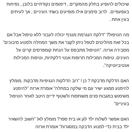
שיכולים להופיע בחלק מהמקרים , דימומים נקודתיים בלובן , נפיחות
בעפעפיים. לרוב סימנים אילו מופיעים בשתי העיניים , אך לעיתים
בעין אחת .
מה הטיפול? "דלקת הנגרמת מנגיף יכולה לעבור ללא טיפול אבל אם
בכל זאת מחליטים לטפל ניתן לקצר את משך המחלה ולמנוע סיבוכים"
מסבירה ארזה. "הטיפול מתבסס על הנחת קומפרסים קרים על
העינים. טיפות המכילות תרופות אנטי דלקתיות, וטיפות המכילות
אנטיביוטיקה".
האם הדלקת מדבקת
? כן ! "רוב הדלקות הנגיפיות מדבקות .מומלץ
להימנע ממגע ישיר עם מי שלקה במחלה" אומרת ארזה "להימנע
משימוש במגבות פנים משותפות ולשטוף ידיים היטב לאחר הטיפול
בעיניים"
האם אפשר לשלוח ילד לגן או בית ספר
? מומלץ לא! "חשוב להשאיר
ילד בבית כדי למנוע הדבקה במסגרות" אומרת ארזה