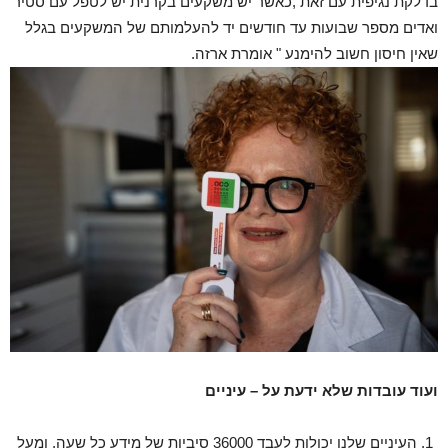
בדלקת נגיפית עם זאת ,כאשר יש משקעים בקרנית יש לטפל עם סטיר
ואדים מספר שבועות עד חודשים יד להעלמותם של המשקעים בגלל
שאין חיסון חשוב להימנע " אומרת ארזה.
ועוד עובדות שלא ידעת על – עיניים
העיניים שלנו יכולות לעבד 36000 סיביות של מידע כל שעה, ומעל