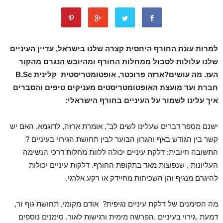
למרות עונת החורף היחסית קצרה שלנו בישראל, עדיין העיניים
שלנו עלולות לסבול ממחלות החורף ומהיובש הנגרם מהקור
העז. מה עושים?ארזה פרוכטר, אופטומטריסטית קלינית B.Sc
חברת ועד מועצת האופטומטריסטים מעניקים טיפים והסברים
איך עלינו לשמור על העיניים בחורף הישראלי:
ישנם מספר דברים שעלינו לשים לב", אומרת ארזה, לדוגמא, האם יש
קשר בין הגודש באף והגרון הבוער לבין תחושת הגירוי בעיניים ?
התשובה חיובית:
דלקת עיניים
יכולה ללוות מחלות דרכי הנשימה
העליונות , שנפוצות מאד בתקופת החורף. דלקות עיניים יכולות
להיגרם מנגיף והן השכיחות מחיידק או רקע אלרגי.
מה הסימנים של דלקת עיניים נגיפית
? אודם מקומי, תחושת גוף זר,
דמעת ,גירוי בעיניים ,הפרשה מימית ורגישות לאור. סימנים נוספים