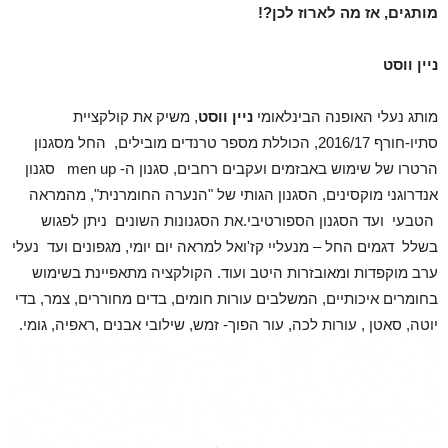
מותגים, אז מה לארוז לכן?!
ניין ווסט
מותג נעלי האופנה הבינלאומי
ניין ווסט
, משיק את קולקציית
סתיו-חורף 2016/17, הכוללת מספר טרנדים מובילים, החל מסגנון
הרטרו של שימוש באבזמים ועקבים רחבים, סגנון ה- men up סגנון
אנדרוגני מוקסינים, הסגנון הגותי של "הנערה החומרנית", מהמראה
הטבעי ועד הסגנון הספורטיבי.את הסגנונות השונים ניתן לפגוש
בשלל דגמים החל – מנעליי קז'ואל למראה יום יומי, מגפונים ועד נעלי
ערב מוקפדות ומאובזרות היטב ועוד. הקולקציה מתאפיינת בשימוש
בחומרים איכותיים, המשלבים עורות חומים, בדים מחוררים, צמר, בדי
יוטה, סאטן , עורות לכה, עור הפוך- זמש, שילובי אבנים ,ראפיה, גומי.