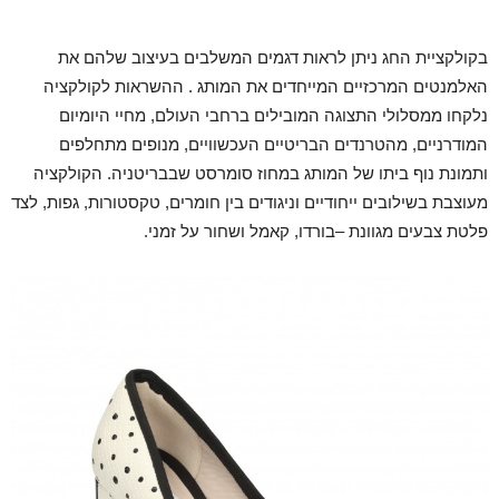
בקולקציית החג ניתן לראות דגמים המשלבים בעיצוב שלהם את
האלמנטים המרכזיים המייחדים את המותג . ההשראות לקולקציה
נלקחו ממסלולי התצוגה המובילים ברחבי העולם, מחיי היומיום
המודרניים, מהטרנדים הבריטיים העכשוויים, מנופים מתחלפים
ותמונת נוף ביתו של המותג במחוז סומרסט שבבריטניה. הקולקציה
מעוצבת בשילובים ייחודיים וניגודים בין חומרים, טקסטורות, גפות, לצד
פלטת צבעים מגוונת –בורדו, קאמל ושחור על זמני.