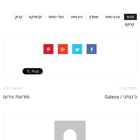
תגים
טבע נאות
מומלץ
ניין ווסט
נעלי נוחות
קלארקס
קרוק
קרוקס
מאמר קודם
המאמר הבא
ג׳ננתני / Gulaza
מודעות עירום