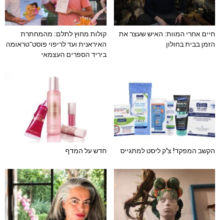
חיים אחרי המוות: האיש שעצר את
קולות מחוץ לתלם: מהמחתרת
הזמן בבית בחולון
האיראנית ועד לריפוי פוסט־טראומה
ביריד הספרים העצמאי
הקשב המפקד! צ'ק ליסט למתגייס
חדש על המדף