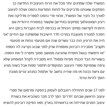
המשרד שלה שמדגים יותר מכל את הרוח העיצובית החדשה כך
הפתקים שאנחנו מדביקים על לוחות המודעות נהפכו אצלה לעיצוב
לאורך כל הקיר של המשרד, ארגזי פרי נהפכו לספריה מדליקה ואת
רעיון הצאטעלאך (פתקים באידיש) שקשור במסורת היהודית וגם
היפנית לקדושה (פתקי הכותל או בכניסה לבית הקברות ביפן) היא
הפכה למנורה מעוצבת במרכז חדר הישיבות שמשתנה עם החיים "אני
חיה את הרעיון הזה כבר עשרים שנה אם מטעמי נוחות או מטעמי
תקציב" מסבירה רובינזון ומספרת שרק לפני שבוע נקרעה לה הספה
"אז חיפשתי בגוגל תופרת שהגיעה ממושב סמוך ותפרה לי את הספה.
בשאריות הבד הכנתי מפיות ומפות" היא מסבירה לקהל המופתע שלא
ציפה שמפיקת ספרי העיצוב המוקפדים תתפור ספות אבל כשזה מגיע
עם גישה נכונה אז מה שהיה נחשב עד אתמול כמנהג עניים מגונה
הופך להיות טרנד.
לפני 17 שנים התחילה רוזנבלום לעסוק בהפקה ופרסום של ספרי
עיצוב הראשון שבהם 'חדרים' הפך לרב מכר כשהביא את בשורת
עיצוב הפנים שהייתה אז בראשיתה בארץ. מאז הפיקה רובינזון להוציא