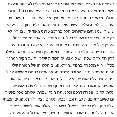
כשסיים את הצבא. בעקבות זאת גם אבי ואימי הלכו לעולמם ובעצם
נשארתי יתומה. כשילדתי את בתי הבכורה זיו והיא היום בת 14 וחצי
החלטתי שאני פותחת את תיק האימוץ שלי. בעקבות כך נפגשתי עם
אימי הביולוגית. גיליתי אישה מאוד נחמדה מהרצליה ותוך כדי גיליתי
שיש לי שני אחים שלוקחים חלק בהרכב טרנס מאוד ידוע בארץ ולא
רק זאת, גיליתי גם שקובי בעלי היה מפקד של אחד מאחיי בנחל".
העניין אצל עברי שהתפתחות אומנות העיצוב אצלה משתרגת היטב
בקורות חייה כך שלא ניתן להפריד באמת בין האירועים הרגשיים שלה
לבין התוצרים שלה "יש לי אופניים חלודות שתלויות על הקיר המרכזי
בסלון" היא מספרת בהפתעה "האופניים הללו הן של המורה שלי
מבית הספר היסודי. המורה הייתה מגיעה אלינו כל יום מהשכונה אל
בית הספר על האופניים הללו וכילדה אני נזכרת איך רציתי את אותן
אופניים. שהמורה כבר לא רצתה אותן היא נתנה לי את האופניים
עליתי לתיכון ונפרדו דרכנו וכל אותה העת שמרתי עליהם מכל משמר
גם כשעברתי מבית לבית וגם רכבתי עליהם קצת. ליד האופניים הצבתי
שלט קטן עליו כתבתי 'קיימת'. כשאורלי שאלה אותי לפשר הכיתוב
אמרתי לה "מתוך האובדן שחוויתי, החיים בצל השכול והגעגועים עצם