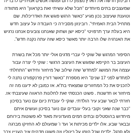
רובינזון חרשה את הארץ מצפון לדרום ופגשה אנשים אמיתיים לדבריה
שמעצבים בתים מיוחדים "חבל שלא עשיתי זאת בקראוון" היא מתוודה
וטוענת שעיצוב נכון מגיע "כאשר הרגש פוגש את האדריכלות. שם
מתחיל הבית האמיתי". רובינזון מסבירה כי העבודה על עיצוב חדש
היא בעלת ערך תרפויטי "כיסא ישן ושחוק שאנחנו צובעים אנחנו נרגיש
את האנרגיה שלו הרבה יותר מאשר כיסא שזה עתה נקנה חדש".
הסיפור המרגש של שוקי לי עברי מדגים אולי יותר מכל את בשורת
העיצוב בר הקיימא שפוגש את העיצוב הרגשי : שוקי לי יצרה עבור
עצמה את המושג 'למחדש' שזה שילוב של מיחזור וחידוש "התחלתי
למחדש לפני 17 שנים" היא מספרת "כאשר דורין פרנקפורט נתנה לי
להכניס את כל המחזורים שמצאתי בת"א. אז כמובן לא ידענו מה זה
מיחזור או חדשנות . פשוט הכנסתי זאת לחלונות הראווה שעיצבתי אז.
חזרתי לבאר שבע עיר הולדתי. שוקי לי עובדת כיום עם נוער בסיכון
"כבר שנה שאני וקובי בעלי עובדים עם נוער בסיכון ועושים איתם
מיחדוש בהוסטלים ובתים חמים מועדוניות מאוד לא פשוטות בירוחם
ובבאר שבע. אלו ילדים מכיתות א' ועד ו' שמעולם לא החזיקו מברגה
ולא סרגל. ילדים שכל הזמן על ריטלין וזה פשוט מדהים איך העניין צבר