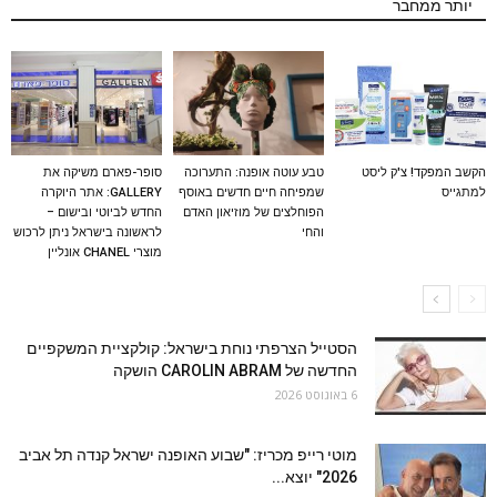
יותר ממחבר
הקשב המפקד! צ'ק ליסט
טבע עוטה אופנה: התערוכה
סופר-פארם משיקה את
למתגייס
שמפיחה חיים חדשים באוסף
GALLERY: אתר היוקרה
הפוחלצים של מוזיאון האדם
החדש לביוטי ובישום –
והחי
לראשונה בישראל ניתן לרכוש
מוצרי CHANEL אונליין
הסטייל הצרפתי נוחת בישראל: קולקציית המשקפיים
החדשה של CAROLIN ABRAM הושקה
6 באוגוסט 2026
מוטי רייפ מכריז: "שבוע האופנה ישראל קנדה תל אביב
2026" יוצא...