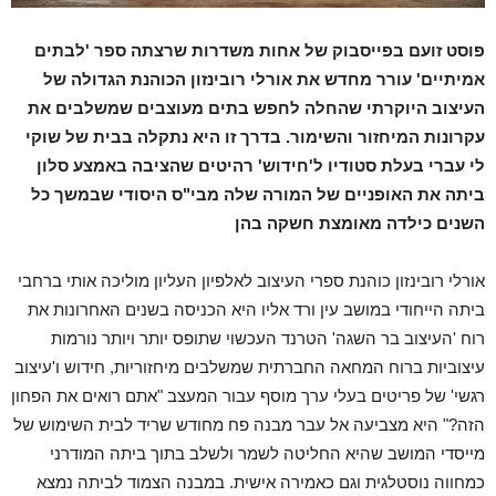
פוסט זועם בפייסבוק של אחות משדרות שרצתה ספר 'לבתים
אמיתיים' עורר מחדש את אורלי רובינזון הכוהנת הגדולה של
העיצוב היוקרתי שהחלה לחפש בתים מעוצבים שמשלבים את
עקרונות המיחזור והשימור. בדרך זו היא נתקלה בבית של שוקי
לי עברי בעלת סטודיו ל'חידוש' רהיטים שהציבה באמצע סלון
ביתה את האופניים של המורה שלה מבי"ס היסודי שבמשך כל
השנים כילדה מאומצת חשקה בהן
אורלי רובינזון כוהנת ספרי העיצוב לאלפיון העליון מוליכה אותי ברחבי
ביתה הייחודי במושב עין ורד אליו היא הכניסה בשנים האחרונות את
רוח 'העיצוב בר השגה' הטרנד העכשוי שתופס יותר ויותר נורמות
עיצוביות ברוח המחאה החברתית שמשלבים מיחזוריות, חידוש ו'עיצוב
רגשי' של פריטים בעלי ערך מוסף עבור המעצב "אתם רואים את הפחון
הזה?" היא מצביעה אל עבר מבנה פח מחודש שריד לבית השימוש של
מייסדי המושב שהיא החליטה לשמר ולשלב בתוך ביתה המודרני
כמחווה נוסטלגית וגם כאמירה אישית. במבנה הצמוד לביתה נמצא