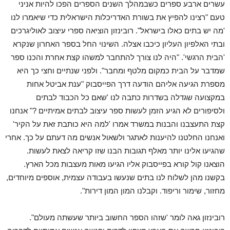
עשרים ארבע ספרים כשבמהלך השנים הספרים הפכו להיות אניני
טעם "רצינו להפיץ את בשורת האדריכלות הישראלית כדי שיאמרו לנו
'מה יש בתים כאלו בישראל". רובינזון הוציאה ספרי עיצוב לאוליגרכים
ובתי האלפיון העליון כיכבו אצלה. השינוי החל בספר האחרון שנקרא
'הבית הרגשי'. "היה לנו צורך להתחבר למשהו קצת אחרת והכנו ספר
שמדבר על הבית כמקום מלטף ומחבר". ולפני שנתיים וחצי כך היא
מספרת הגיעה אליהם הודעה דרך הפייסבוק "ענת אביטל אחות
במקצועה שגדלה בשדרות כתבה לנו 'שאם כל הכבוד לבתים
ולסיפורים לא הגיע הזמן לעשות ספר עיצוב לבתים אמיתיים ?" אנחנו
קצת התעצבנו והבנות במשרד אמרו 'למה היא כותבת זאת על הקיר'
ואנחנו החלטנו להיענות לאתגר ולשאול אנשים מה דעתם על כך. אחרי
שהגיעו אלינו יותר מאלף תגובות הבנו שזו קריאה לצאת לעשות.
הוצאנו קול קורא בפייסבוק אליו הגיעו מאות מעצבות מכל הארץ.
בקשנו מהן לשלוח לנו בתים שנעשו בעבודה עצמית, אוספים מיוחדים,
מחזור, שימור וריפוד. וקבלנו המון המון דירות".
רובינזון גאה לומר 'שזהו הספר החשוב ביותר שעשתה מעולם".