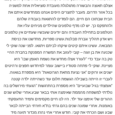
אצלם תאוצה והבשורה מתגלגלת מעובדת סוציאלית אחת למשניה
בכל אזור הדרום. מעבר לתוצרים היפים אנחנו ממחדשים איתם את
הבית שבתוכו הם חיים. הם לומדים להתגאות בעבודה שלהם
ולהתפקס כך. יש לנו מדף טלפונים שהילדים מניחים עליו את
הטלפונים בתחילת העבודה והם יודעים שעכשיו שעתיים אין טלפונים
ויש אדון תהליך וגברת סבלנות.עשינו ספריות, מחדשנו את כניסת
המבואה. עשינו איתם קיטים שיקחו לביתם ויתגאו. לפני שנה שוקי לי
שכנעה את בן זוגה – קובי לעזוב את המשרה המפנקת בחברת ההיי
טק בה עבד כדי "לעורר אצלו מחדש את נשמת האומן שבו" היא
מציינת. שוקי לי פתחה סטודיו ביישוב עומר למיחדוש חפצים ורהיטים
ישנים או זרוקים "אני נציגת מחאת הגרוטאות" היא מספרת בגאווה.
לעברי זו הייתה בשבילה הגשמת חלום עוד כשהייתה ילדה קטנה
"אומצתי בגיל שבועיים" היא מספרת בהתרגשות "הגעתי מירושלים בה
נולדתי למשפחה מהממת שאימצה אותי בבאר שבע.אחרי שלוש שנים
ההורים שלי אימצו עוד ילד. היו לנו חיים מקסימים ותמיד התעסקתי
באומנות. אחרי שמונה שנים בהם גרתי בת"א חזרתי הבייתה לבאר
שבע ושם הכרתי את קובי. חודש אחרי אחי נהרג מכדור תועה מיד