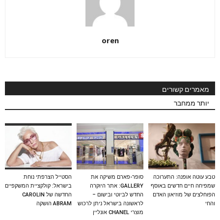
oren
מאמרים קשורים
יותר ממחבר
טבע עוטה אופנה: התערוכה
סופר-פארם משיקה את
הסטייל הצרפתי נוחת
שמפיחה חיים חדשים באוסף
GALLERY: אתר היוקרה
בישראל: קולקציית המשקפיים
הפוחלצים של מוזיאון האדם
החדש לביוטי ובישום –
החדשה של CAROLIN
והחי
לראשונה בישראל ניתן לרכוש
ABRAM הושקה
מוצרי CHANEL אונליין