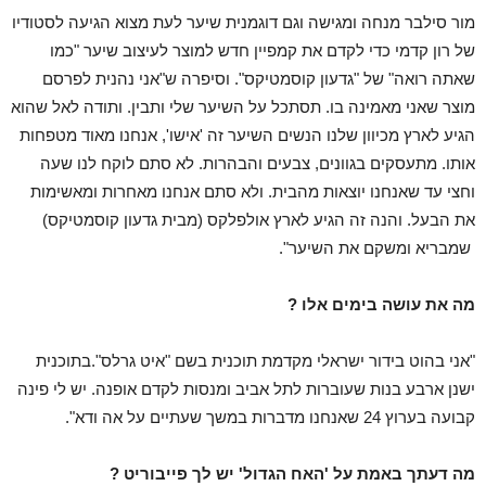
מור סילבר מנחה ומגישה וגם דוגמנית שיער לעת מצוא הגיעה לסטודיו
של רון קדמי כדי לקדם את קמפיין חדש למוצר לעיצוב שיער "כמו
שאתה רואה" של "גדעון קוסמטיקס". וסיפרה ש"אני נהנית לפרסם
מוצר שאני מאמינה בו. תסתכל על השיער שלי ותבין. ותודה לאל שהוא
הגיע לארץ מכיוון שלנו הנשים השיער זה 'אישו', אנחנו מאוד מטפחות
אותו. מתעסקים בגוונים, צבעים והבהרות. לא סתם לוקח לנו שעה
וחצי עד שאנחנו יוצאות מהבית. ולא סתם אנחנו מאחרות ומאשימות
את הבעל. והנה זה הגיע לארץ אולפלקס (מבית גדעון קוסמטיקס)
שמבריא ומשקם את השיער".
מה את עושה בימים אלו ?
"אני בהוט בידור ישראלי מקדמת תוכנית בשם "איט גרלס".בתוכנית
ישנן ארבע בנות שעוברות לתל אביב ומנסות לקדם אופנה. יש לי פינה
קבועה בערוץ 24 שאנחנו מדברות במשך שעתיים על אה ודא".
מה דעתך באמת על 'האח הגדול' יש לך פייבוריט ?