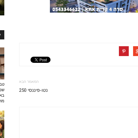
ע
המאמר הבא
טבע
שמפ
נטו-פיננסי 250
באו
מוזי