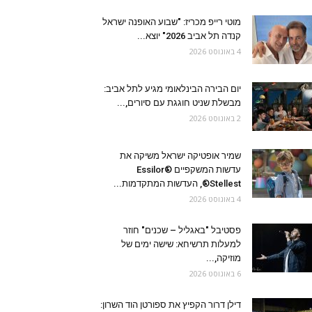
מוטי רייפ מכריז: "שבוע האופנה ישראל
קנדה תל אביב 2026" יוצא...
4 באוגוסט 2026
יום הבירה הבינלאומי מגיע לתל אביב:
מבשלת שניט חוגגת עם סיורים,...
2 באוגוסט 2026
שמיר אופטיקה ישראל משיקה את
עדשות המשקפיים Essilor®
Stellest®, העדשות המתקדמות...
4 באוגוסט 2026
פסטיבל "באגליל – שכנים" חוזר
למעלות תרשיחא: שישה ימים של
מוזיקה,...
6 באוגוסט 2026
דילן דרור הקפיץ את ספורטן הוד השרון: