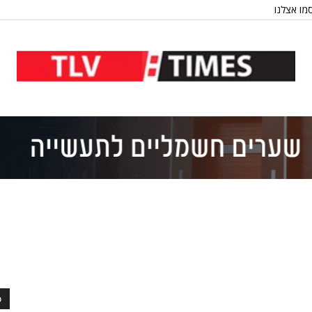
מו אצלנו
כ