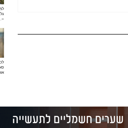
למה
גלב
...
לכב
סאן
אוו