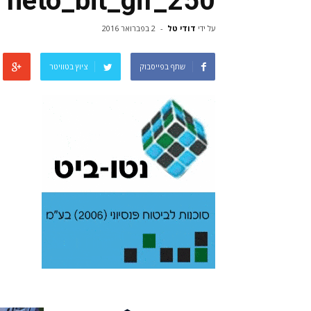
neto_bit_gif_250
על ידי
דודי טל
-
2 בפברואר 2016
שתף בפייסבוק
ציוץ בטוויטר