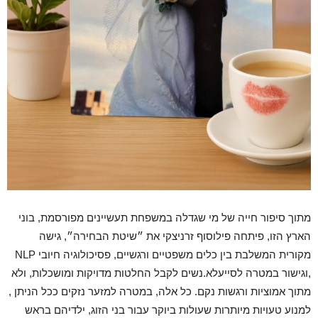
מתוך סיפור חייה
של מי שגדלה ב
משפח
ת תעשיינים מפורסמת,
בוני
הארץ הזו,
פיתחה פילוסוף זרניצקי את
״שיטת הבחירה״
,
גישה
מקורית המשלבת בין
כלים משפטיים ורגשיים
,
פסיכולוגיה חיוב
י
NLP
,
וגישור
במטרה לסייע
לא.נשים
לקבל החלטות מדויקות
ומושכלות, ולא
מתוך אמוציות ורגשות נקם
.
כל אלה
,
במטרה למזער
נזקים
ככל הניתן ,
למנוע
טעויות מיותרות שעולות ביוקר
עבור
ב
ני הזוג, ילדיהם בראש