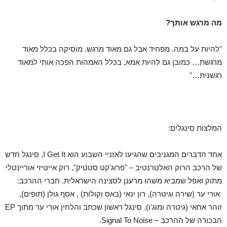
מה מרגש אותך?
"להיות על במה. מפחיד אבל גם מאוד מרגש. מוסיקה בכלל מאוד
מרגשת… כמובן גם להיות אמא, בכלל האמהות הפכה אותי למאוד
רגשנית…"
המלצות סינגלים:
אחד הדברים המגניבים שהגיעו לאזניי השבוע הוא I Get It, סינגל חדש
של הרכב הרוק האלטרנטיב – "פרוג'קט סטטיק", רוק אייטיזי אוריינטלי
מתוק ואפל שמביא משהו מרענן לסצינה הישראלית.
חברי ההרכב:
אורי ער (שירה וגיטרה), רון ינאי (באס וקולות) , אסף גולן (תופים),
זוהר אחאי (גיטרה ומוג'ו). סינגל ראשון שכתב והלחין אורי ער מתוך EP
הבכורה של ההרכב – Signal To Noise.