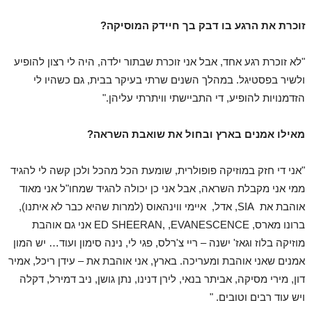
זוכרת את הרגע בו דבק בך חיידק המוסיקה?
"לא זוכרת רגע אחד, אבל אני זוכרת שבתור ילדה, היה לי רצון להופיע
ולשיר בפסטיגל. במהלך השנים שרתי בעיקר בבית, גם כשהיו לי
הזדמנויות להופיע, די התביישתי וויתרתי עליהן."
מאילו אמנים בארץ ובחול את שואבת השראה?
"אני די חזק במוזיקה פופולרית, שומעת הכל מהכל ולכן קשה לי להגיד
ממי אני מקבלת השראה, אבל אני כן יכולה להגיד שמחו"ל אני מאוד
אוהבת את SIA, אדל, איימי ווינהאוס (למרות שהיא כבר לא איתנו),
ברונו מארס, ED SHEERAN, ,EVANESCENCE אני גם אוהבת
מוזיקה בלוז וגאז' ישנה – ריי צ'רלס, פגי לי, נינה סימון ועוד… יש המון
אמנים שאני אוהבת ומעריכה. בארץ, אני אוהבת את – עידן ריכל, אמיר
דון, מירי מסיקה, אביתר בנאי, לירן דנינו, נתן גושן, ניב דמירל, דקלה
ויש עוד רבים וטובים. "