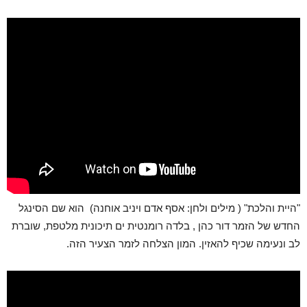
"היית והלכת" ( מילים ולחן: אסף אדם ויניב אוחנה) הוא שם הסינגל
החדש של הזמר דור כהן , בלדה רומנטית ים תיכונית מלטפת, שוברת
לב ונעימה שכיף להאזין. המון הצלחה לזמר הצעיר הזה.