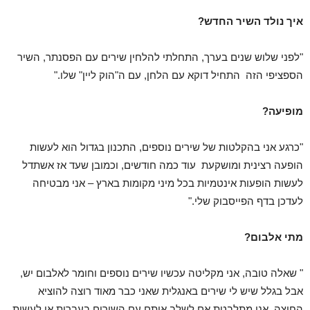
איך נולד השיר החדש?
"לפני שלוש שנים בערך, התחלתי להלחין שירים עם הפסנתר, השיר
הספציפי הזה התחיל דוקא עם הלחן, עם ה"הוק ליין" שלו."
מופיעה?
"כרגע אני בהקלטות של שירים נוספים, התכנון בגדול הוא לעשות
הופעה רצינית ומושקעת עוד כמה חודשים, וכמובן שעד אז אשתדל
לעשות הופעות אינטמיות בכל מיני מקומות בארץ – אני מבטיחה
לעדכן בדף הפייסבוק שלי."
מתי אלבום?
" שאלה טובה, אני מקליטה עכשיו שירים נוספים וחומר לאלבום יש,
אבל בגלל שיש לי שירים באנגלית שאני כבר מאוד רוצה להוציא
החוצה, אני מתלבטת אם לשלב אותם עם השירים בעברית או לעשות