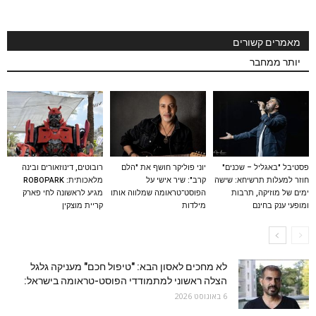
מאמרים קשורים
יותר ממחבר
פסטיבל "באגליל – שכנים"
יוני פוליקר חושף את "הלם
רובוטים, דינוזאורים ובינה
חוזר למעלות תרשיחא: שישה
קרב": שיר אישי על
מלאכותית: ROBOPARK
ימים של מוזיקה, תרבות
הפוסט־טראומה שמלווה אותו
מגיע לראשונה לחי פארק
ומופעי ענק בחינם
מילדות
קריית מוצקין
לא מחכים לאסון הבא: "טיפול חכם" מעניקה גלגל
הצלה ראשוני למתמודדי הפוסט-טראומה בישראל:
6 באוגוסט 2026