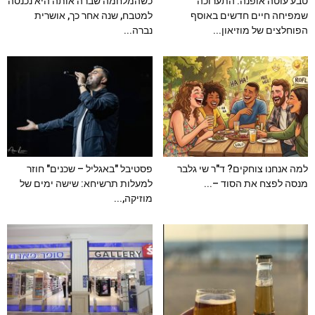
טבע עוטה אופנה: התערוכה
כשהמלחמה שברה אותה היא נכנסה
שמפיחה חיים חדשים באוסף
למטבח, שנה אחר כך, אושרית
הפוחלצים של מוזיאון...
נברה...
למה אנחנו צוחקים? ד"ר שי גלבר
פסטיבל "באגליל – שכנים" חוזר
מנסה לפצח את הסוד –...
למעלות תרשיחא: שישה ימים של
מוזיקה,...