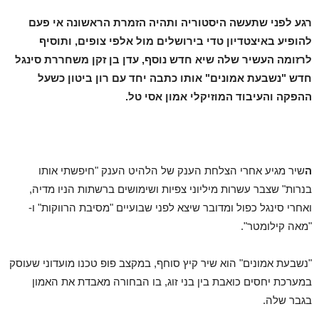
רגע לפני שתעשה היסטוריה ותהיה הזמרת הראשונה אי פעם
להופיע באיצטדיון טדי בירושלים מול אלפי צופים, ותוסיף
לרזומה העשיר שלה שיא חדש נוסף, עדן בן זקן משחררת סינגל
חדש "נשבעת אמונים" אותו כתבה יחד עם רון ביטון כש
על
ההפקה והעיבוד המוזיקלי אמון אסי טל.
ה
שיר מגיע אחרי הצלחת הענק של הלהיט הענק "חיפשתי אותו
בנרות" שצבר עשרות מיליוני צפיות ושימושים ברשתות הניו מדיה,
ואחרי סינגל כפול ומדובר שיצא לפני שבועיים "מסיבת הרווקות" ו-
"מאה קילומטר".
"נשבעת אמונים" הוא שיר קיץ סוחף, במקצב פופ טכנו מועדוני שעוסק
במערכת יחסים כואבת בין בני זוג, בו הבחורה מאבדת את האמון
בגבר שלה.