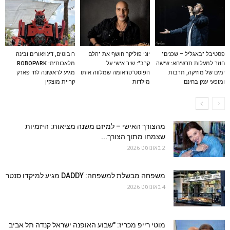
פסטיבל "באגליל – שכנים"
יוני פוליקר חושף את "הלם
רובוטים, דינוזאורים ובינה
חוזר למעלות תרשיחא: שישה
קרב": שיר אישי על
מלאכותית: ROBOPARK
ימים של מוזיקה, תרבות
הפוסט־טראומה שמלווה אותו
מגיע לראשונה לחי פארק
ומופעי ענק בחינם
מילדות
קריית מוצקין
מהצורך האישי – למיזם משנה מציאות: היזמיות
שצמחו מתוך הצורך...
2 באוגוסט 2026
משפחה מבשלת למשפחה: DADDY מגיע למיקדו סנטר
4 באוגוסט 2026
מוטי רייפ מכריז: "שבוע האופנה ישראל קנדה תל אביב