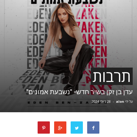
תרבות
עדן בן זקן בשיר חדש- "נשבעת אמונים"
על ידי
alon
-
28 ביולי 2024