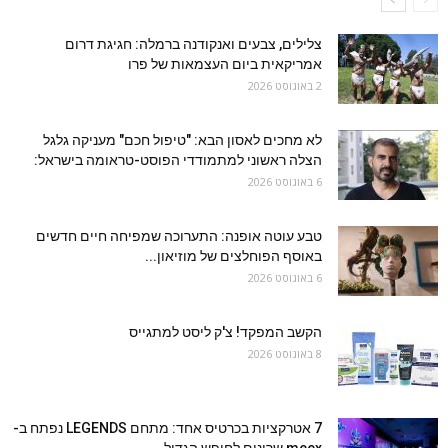
צלילים, צבעים ואנקודנה ברמלה: חגיגת דרום
אמריקאית ביום העצמאות של פרו
2 באוגוסט 2026
לא מחכים לאסון הבא: "טיפול חכם" מעניקה גלגל
הצלה ראשוני למתמודדי הפוסט-טראומה בישראל:
6 באוגוסט 2026
טבע עוטה אופנה: התערוכה שמפיחה חיים חדשים
באוסף הפוחלצים של מוזיאון...
6 באוגוסט 2026
הקשב המפקד! צ'ק ליסט למתגייס
8 באוגוסט 2026
7 אטרקציות בכרטיס אחד: מתחם LEGENDS נפתח ב-
meex שרונים לחופש הגדול