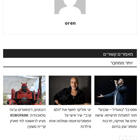
oren
מאמרים קשורים
יותר ממחבר
פסטיבל "באגליל – שכנים"
יוני פוליקר חושף את "הלם
רובוטים, דינוזאורים ובינה
חוזר למעלות תרשיחא: שישה
קרב": שיר אישי על
מלאכותית: ROBOPARK
ימים של מוזיקה, תרבות
הפוסט־טראומה שמלווה אותו
מגיע לראשונה לחי פארק
ומופעי ענק בחינם
מילדות
קריית מוצקין