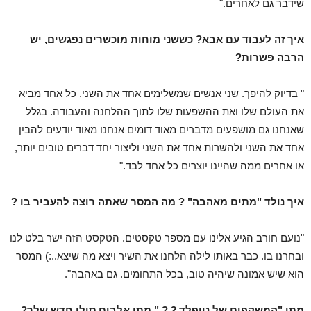
שידבר גם לאחרים."
איך זה לעבוד עם אבא? כששני מוחות מוכשרים נפגשים, יש
הרבה פשרות?
" בדיוק להיפך. שני אנשים שמשלימים אחד את השני. כל אחד מביא
את העולם שלו ואת ההשפעות שלו לתוך ההלחנה והעבודה. בגלל
שאנחנו גם מושפעים מדברים מאוד דומים אנחנו מאוד יודעים להבין
אחד את השני ולהשרות אחד את השני וליצור יחד דברים טובים יותר,
או אחרים ממה שהיינו יוצרים כל אחד לבד."
איך נולד "מתים מאהבה" ? מה המסר שאתה רוצה להעביר בו ?
"נועם חורב הגיע אלינו עם מספר טקסטים. הטקסט הזה ישר בלט לנו
ובחרנו בו. כבר באותו לילה הלחנו את השיר ויצא מה שיצא..:) המסר
הוא שיש אמונה שיהיה טוב, בכל התחומים. גם באהבה".
מתי "המשקפים של נויפלד 2 ? " מתי אלבום סולו חדש שלך?