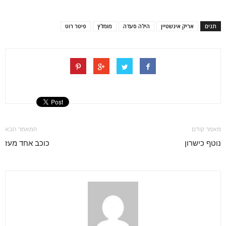
תגים
אריק אינשטיין
הילה סעדה
מומלץ
פיטר רוט
מאמר קודם
המאמר הבא
נוטף כישרון
כוכב אחד מעז