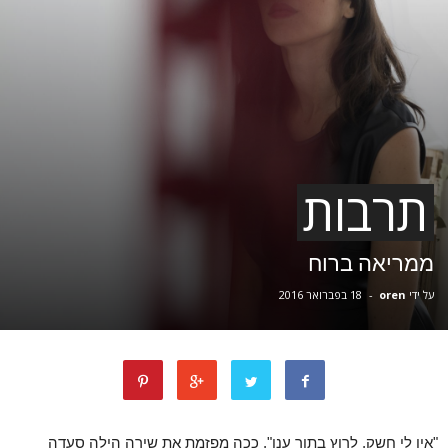
תרבות
ממריאה ברוח
על ידי
oren
-
18 בפברואר 2016
"אין לי חשק, לרוץ בתוך ענן", ככה מפזמת את שירה הילה סעדה