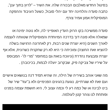
בסינגל החדש מאלבום הבכורה שלה. את השיר – "לרוץ בתוך ענן",
כתבה סעדה והלחינה יחד עם יהלי סובול, כשעל העיבוד וההפקה
המוסיקלית אמון אמיר צורף.
סעדה ממשיכה בקו הרוק העדין האופייני לה, ולא נוטה ימינה או
שמאלה אלא פונה דוך בדרכה המיוחדת והמוסיקלית שטוותה לעצמה
לאורך השנים (היא יוצרת שנים רבות, רק לאחרונה הרגישה בשלה
להוציא זאת החוצה) ומוכיחה כי היא לא רק שחקנית כשרונית, אלא אף
יוצרת ומבצעת נהדרת (וניווכח בזאת גם במחזמר "מרי לו"- המבוסס
על שיריו של צביקה פיק, שבקרוב יועלה לבמות, בכיכובה) .
מה שאני אוהב בשיריה של הילה, זה שהיא תמיד דנה בנושאים אישיים
ועם זאת לא שגרתיים, נוגעת בהגיגים הפנימיים ולא ב"עוד" שיר של
בינו לבינה או של כמה רע לי וכמה עצוב לי, היא חושפת עצמה בפנינו
ופותחת לנו צוהר קטן לעולמה.