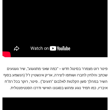
פיטר רוט מצמרר בסינגל חדש – "כמה שאני מתגעגע", שיר געגועים
שכתב והלחין לחברו ושותפו ליצירה, אריק אינשטיין ז"ל (הנשמע בסוף
השיר במהלך סשן הקלטות לאלבום "רגעים") . פיטר, רוקר בכל רמ"ח
איבריו, כמו תמיד נוגע ומרגש בסגנונו האישי ודרכו הסנטימנטלית.