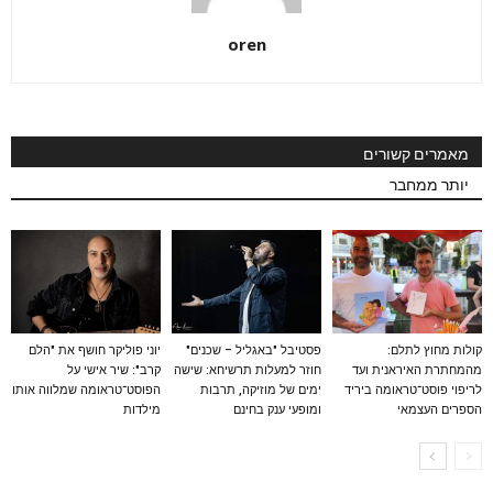
oren
מאמרים קשורים
יותר ממחבר
קולות מחוץ לתלם:
פסטיבל "באגליל – שכנים"
יוני פוליקר חושף את "הלם
מהמחתרת האיראנית ועד
חוזר למעלות תרשיחא: שישה
קרב": שיר אישי על
לריפוי פוסט־טראומה ביריד
ימים של מוזיקה, תרבות
הפוסט־טראומה שמלווה אותו
הספרים העצמאי
ומופעי ענק בחינם
מילדות