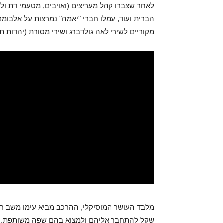
לאחר שצברו קהל מעריצים (ואויבים, מטעמי דת ולאו
הברית ועוד, עמלו חברי "יאמה" נמרצות על אלבומם
מקוריים לשירי לאה גולדברג ושירי מסורת (יהדות תי
מלבד העושר המוסיקלי, ההרכב מביא עימו משב רוח
שקל להתחבר אליהם ולמצוא בהם שפה משותפת, גם