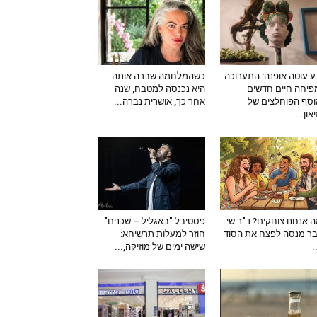
 עוטה אופנה: התערוכה
כשהמלחמה שברה אותה
יחה חיים חדשים
היא נכנסה למטבח, שנה
סף הפוחלצים של
אחר כך, אושרית נברה...
און...
 אנחנו צוחקים? ד"ר שי
פסטיבל "באגליל – שכנים"
ר מנסה לפצח את הסוד
חוזר למעלות תרשיחא:
–
שישה ימים של מוזיקה,...