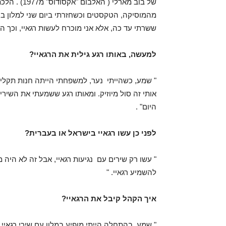
של בוב מארל
מהמוסיקה, הטקסטים וכשחזרתי ביום שני למלון בכ
ששרתי עד כה, אלא אני מוכרח לעשות רגאיי, וכך הכ
למעשה, באותו רגע גילית את הרגאיי?
" שמע, כשהייתי נער, למשפחתי הייתה חנות תקליטי
אותי זה סול מיוזיק. ומאותו רגע ששמעתי את השירי
היום" .
לפני כן עשו רגאיי בישראל או בעברית?
" עשו רק שירים עם נגיעות רגאיי, אבל זה לא היה מ
להשמיע רגאיי. "
איך הקהל קיבל את הרגאיי?
" שמע, בהתחלה הייתי מופיע במלון עם שירי רגאיי,