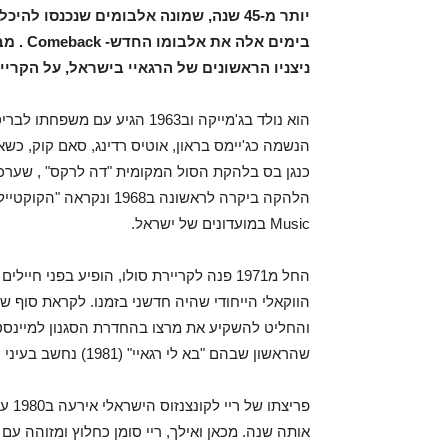
יותר מ-45 שנה, שמונה אלבומים שנכנסו ל
בימים 
ניצניו הראשונים של הרגאיי בישראל, על הקר
הוא נולד בג'מייקה וב1963 הגי
הנשמה כג'יימס בראון, אוטיס רדינג, סאם קוק, כ
כנגן בס בלהקת הסול המקומית "דה לרקס" , שערכה 
Music במועדונים של ישראל.
החל מ1971 פנה לקריירת סולו, הופיע בפני
שהראשון שבהם "בא לי רגאיי" (1981) נחשב בעיני רבים לאלבום הרגאיי הראשון בישראל.
פריצ