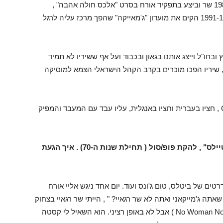
הפעילה עד היום ומשמרת את הרגאיי השורשי, ב1986 שר וביצע בתפקיד אורח בסרט "אלכס חולה אהבה" ,
תפקיד שעד היום מזכירים לו אותו, ובין השנים 1991-1998 הקים את מועדון "ג'מאייקה" שהפך מרכז עליה לרגל
חו"ל וייצג אותנו בגאון ובכבוד ועל אף ששיריו לא תמיד
 שיריו הפכו מוכרים בקרב הקהל הישראלי הצמא למוסיקה
בימים אלה משחרר את אלבומו החדש- Comeback , חציו בעברית וחציו באנגלית, עליו עבד עם המעבד והמפיק
טוני, כשהגעת לארץ, היית חבר בלהקת ה"קוקטיילס" , להקת פופ/סול ( תחילת שנות ה-70) . איך הגעת
טנדרטים של ביטלס, טום ג'ונס ועוד. יום אחד ניגש אליי אורח
אתה ג'מייקאני ואתה לא שר רגאיי? " , הייתי שר רגאיי בצחוק
בהופעות ( וגם אז, רק את I Shot The Sherrif וNo Woman No Cry ) אבל לא באופן רציני. הוא השאיל לי קסטה