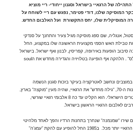
היכל התהילה של הרגאיי בישראל וסגנון ייחודי- ריי מוציא
אלה את אלבומו החדש- Comeback . מבקר המוסיקה שלנו, דודי פטימר, נפגש עם ריי לשוחח על
יירה המוסיקלית שלו, יחס התקשורת ועל האלבום החדש.
ע עם משפחתו לבריסטול, אנגליה, שם ספג מוסיקה מגיל צעיר והתחנך על סנדקי
שאת טבילת האש הסמי מקצועית הראשונה שלו במקצוע, החל
סיבוב הופעות באירופה, קפריסין, לבנון ואף ישראל. בישראל
הלהקה ביקרה לראשונה ב1968 ונקראה "הקוקטיילס" . הלהקה אף הופיעה בטלויזיה והגדירה מחדש את הsoul
 חיילים במוצבים ונחשב לאטרקציה בעיקר בזכות סגנון הנשמה
הווקאלי הייחודי שהיה חדשני בזמנו. לקראת סוף שנות ה-70, "גילה מחדש" את הרגאיי, שהיה מעין "מוקצה" בארץ,
והחליט להשקיע את מרצו בהחדרת הסגנון למיינסטרים הישראלי. הוא הקליט עד כה 8 אלבומי רגאיי שורשי,
תו של ריי לקונצנזוס הישראלי אירעה ב1980 עם שירו "שמנמנה" שנחרך בתחנות הרדיו והפך לאחד מלהיטי
אותה שנה. מכאן ואילך, ריי סומן כחלוץ ומזוהה עם הרגאיי יותר מכל. ב1985 החל להופיע עם להקת "עמג'ה"