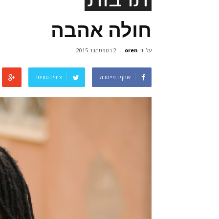
חולה אהבה
על ידי
oren
-
2 בספטמבר 2015
שתף בפייסבוק
ציוץ בטוויטר