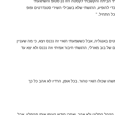
י ( האלבום "אקסודוס" מ1977) . הלכתי הביתה והקשבתי לקסטה הזו נון סטופ והשתגעתי
די להופיע, הרגשתי שלא בשבילי השירי סטנדרטים ופופ
ל התחיל. "
ם באנגליה, אבל כששמעתי רגאיי זה נכנס ויצא, כי מה שעניין
ם של בוב מארלי, הרגשתי חיבור אמיתי וזה נכנס ולא יצא עד
שהו שכולו רגאיי טהור. בכל אופן, הרדיו לא אהב כל כך
 הקהל התלונן ולא אהב, ואחרי חודש העיפו אותי מהמלון. אבל