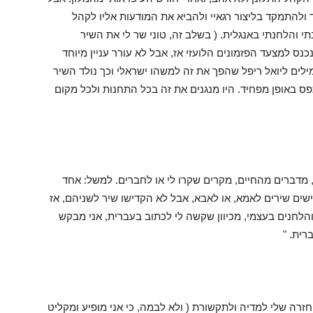
 ולהתמקד בליצור רגאיי ולהביא את המודעות אליו לקהל
יה לי את השיר Big Fat Woman שכתבתי והלחנתי באנגלית. ( בשלב זה, טוני שר לי את השיר
נס למצעד הפזמונים הלועזי אז, אבל לא עורר עניין מיוחד
ילים ליואל ריפל שהפך את זה למשהו ישראלי וכך נולד השיר
י אומר לך, השיר תפס באופן מפחיד. היו מנגנים את זה בכל התחנות ולכל מקום
, מדברים מהחיים, מקרים שקרו לי או לחברים. למשל: אחד
א papa and mama . כולם מקדישים שירים לאמא, או לאבא, אבל לא הקדישו שיר לשניהם, אז
הלחנים בעצמי, מכיוון שקשה לי לכתוב בעברית, אני מבקש
רית. "
Comebac , המבשר את החזרה שלי למדיה ולתקשורת ( ולא לבמה, כי אני מופיע ומקליט