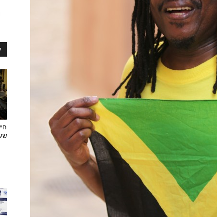
ע
חיי
שעצ