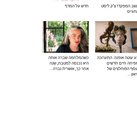
ב המפקד! צ'ק ליסט
חדש על המדף
גייס
 עוטה אופנה: התערוכה
כשהמלחמה שברה אותה
יחה חיים חדשים
היא נכנסה למטבח, שנה
סף הפוחלצים של
אחר כך, אושרית נברה...
און...