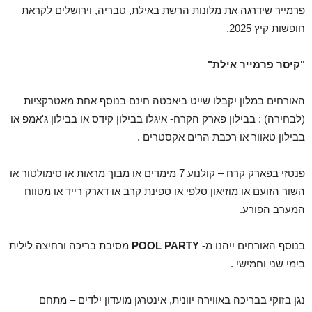
פרמייר שידרגה את מלונות הרשת באילת, טבריה, וירושלים לקראת
חופשות קיץ 2025.
"קיסר פרמייר אילת"
האורחים במלון יקבלו שייט ביאכטה חינם בנוסף אחת מאטרקציות
(לבחירה) : בבילון פארק הקרח- איגלו בבילון קידס או בבילון ג'אמפ או
בבילון טאוור או רכבת הרים אקסטרים .
פנטזי בפארק קרח – קולנוע 7 מימדים או מבוך מראות או סימולטור או
השור הזועם או מוזיאון סלפי או ספינת קרב או דארק רייד או מטווח
המערב הפורע.
בנוסף האורחים ייהנו מ-
POOL PARTY
מסיבת בריכה ורחיצה לילית
בימי שני וחמישי .
נגן בזוקי בבריכה באווירה יוונית, אינטרגן מועדון ילדים – מתחם