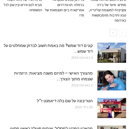
מחדש: מיעד של בירה
ברמלה: חגיגת דרום
מביא לכם אירוע קיץ ענק לכל
ונקניקיות למעצמת קולינריה,
אמריקאית ביום העצמאות של
המשפחה
טבע ותרבות מהמבוקשות
פרו
באירופה
קונים דוד שמש? מה באמת חשוב לבדוק שמחלטים על
דוד שמש...
4 באוגוסט 2026
מהצורך האישי – למיזם משנה מציאות: היזמיות
שצמחו מתוך הצורך...
2 באוגוסט 2026
הטריבונה על שם בלה דיאמנט ז״ל
30 ביולי 2026
מהארון הפרטי למסלול: שיתוף פעולה ראשון מסוגו