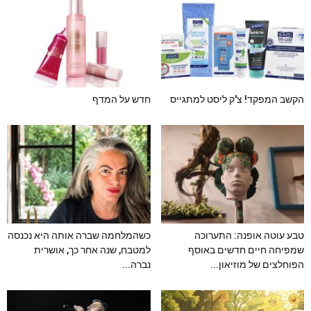
הקשב המפקד! צ'ק ליסט למתגייס
חדש על המדף
טבע עוטה אופנה: התערוכה
כשהמלחמה שברה אותה היא נכנסה
שמפיחה חיים חדשים באוסף
למטבח, שנה אחר כך, אושרית
הפוחלצים של מוזיאון...
נברה...