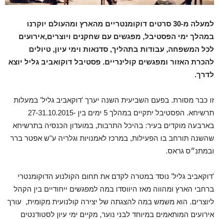
למעלה מ-30 סרטים דוקומנטריים מהארץ ומהעולם יוקרנו
במהלך ימי הפסטיבל, מפגשים עם שחקנים ויוצרים,אירועים
לכל המשפחה, עבודות בתהליך, סדנאות וימי עיון, טיולים
להכרת האזור ומפגשים קולינריים. פסטיבל דוקואביב גליל יוצא
לדרך.
זו כבר מסורת. בפעם השביעית השנה יערך 'דוקאביב גליל' במעלות
תרשיחא. הפסטיבל יתקיים במהלך 5 ימים בין -27-31.10.2015
בארבעה מוקדים בעיר: בהיכל התרבות, במועדון הכנסיה בתרשיחא
שהשנה תורחב בו הפעילות, במרכז לאמנויות וגלריה ע"ש אפטר ברר
ובמתנ״ס גראס.
'דוקאביב גליל' נוסד במטרה לקדם את תחום הקולנוע הדוקומנטרי
ברחבי הארץ ומהווה מאז היווסדו במה למפגשים ייחודיים בין הקהל
ליוצרים. הוא משמש במה להצגתה של יצירה קולנועית מקומית, עורך
אירועים המותאמים במיוחד לבני נוער, מקיים ימי עיון לסטודנטים