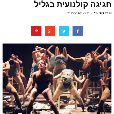
חגיגה קולנועית בגליל
על ידי
דודי טל
-
20 באוקטובר 2015