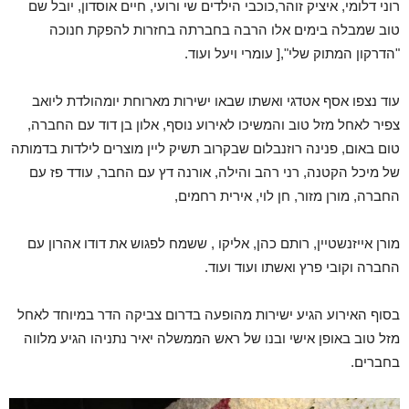
רוני דלומי, איציק זוהר,כוכבי הילדים שי ורועי, חיים אוסדון, יובל שם
טוב שמבלה בימים אלו הרבה בחברתה בחזרות להפקת חנוכה
"הדרקון המתוק שלי",[ עומרי ויעל ועוד.
עוד נצפו אסף אטדגי ואשתו שבאו ישירות מארוחת יומהולדת ליואב
צפיר לאחל מזל טוב והמשיכו לאירוע נוסף, אלון בן דוד עם החברה,
טום באום, פנינה רוזנבלום שבקרוב תשיק ליין מוצרים לילדות בדמותה
של מיכל הקטנה, רני רהב והילה, אורנה דץ עם החבר, עודד פז עם
החברה, מורן מזור, חן לוי, אירית רחמים,
מורן אייזנשטיין, רותם כהן, אליקו , ששמח לפגוש את דודו אהרון עם
החברה וקובי פרץ ואשתו ועוד ועוד.
בסוף האירוע הגיע ישירות מהופעה בדרום צביקה הדר במיוחד לאחל
מזל טוב באופן אישי ובנו של ראש הממשלה יאיר נתניהו הגיע מלווה
בחברים.