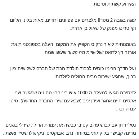
האירוע קשתות וסיכות,
עוגה בגובה 2 מטר!! מלצרים עם פפיונים ורודים, מאות בלוני הליום
וקייטרינג מפנק של שאול בן אדרת.
באומנותית ליאור נרקיס הקפיץ את המקום והעלה בספונטניות את
אורנה דץ לדואט
ושלישיית מה קשור
שעשו שמח
ועל הדרך הרימו כוסית לכבוד הולדת הבת של חברם לשלישיה ציון
ברוך, שהגיע ישירות מבית החולים ליולדות.
למסיבה הגיעו למעלה מ-1000 איש ביניהם: טהוניה שפגשה שני
אקסים חיים אתגר ועידן יניב (שבא עם שיר, החברה החדשה), טיטי
עם החבר,
נטלי דדון עם לבוש פרובוקטיבי כבשה את עמדת הדיג'י, שירלי בוגנים,
מרינה קבישר בלוק גותי במיוחד, נדב אבוקסיס, ניקי גולדשטיין ואשתו,