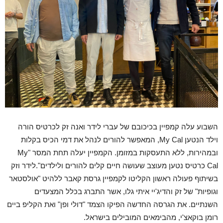
השבוע עלה קמפיין בכיכובם של עברי לידר ואנה זק לכרטיס הורה
וילד הנטען My Cal, המאפשר להורים לנהל את דמי הכיס בקלות
ובמהירות, ללא התעסקות במזומן. הקמפיין יעלה תחת המסר "My
Cal כרטיס נטען מעוצב שעושה חיים קלים להורים ולילדים".לידר וזק
בשיתוף פעולה ראשון הקליטו לקמפיין גרסת קאבר ללהיט "אולסטאר
וגופיות" של זק והדיג'יי איתי גלו, אשר התברג בכלל המצעדים
השנתיים. את הגרסה החדשה הפיקו הצמד "דולי ופן" ואת הקליפ ביים
רומן בוקאצ'י, מהבימאים המובילים בישראל.