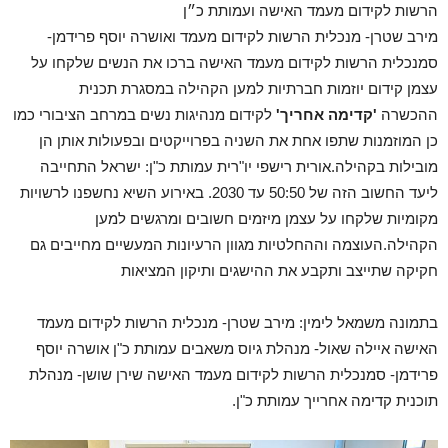
הרשות לקידום מעמד האישה ועמותת כ״ן
מירב שטרן- מנכלית הרשות לקידום מעמד ואושרה יוסף פרידמן-
סמנכלית הרשות לקידום מעמד האישה ברכו את הנשים שלקחו על
עצמן קידום יוזמות חברתיות למען הקהילה במסגרת תכנית
ההכשרה
'קדימה אחריך'
לקידום מנהיגות נשים במרחב הציבורי כמו
כן המוזמנות שתפו אחת את השניה בפרוייקטים ובפעולות אותן הן
מובילות בקהילה.אורית רישפי יו"רית עמותת כ"ן: ישראל התחייבה
ליעד החשוב הזה של 50:50 עד 2030. באירוע השיא נחשפנו לרשויות
מקומיות שלקחו על עצמן מיזמים חשובים ומרגשים למען
הקהילה.העוצמה וההחלטיות מגוון הרעיונות המעשיים מחייבים גם
חקיקה שתייצב ותקבע את ההישגים ותיקון המציאות
בתמונה משמאל לימין: מירב שטרן- מנכלית הרשות לקידום מעמד
האישה איילה שאול- מנהלת גיוס משאבים עמותת כ"ן אושרה יוסף
פרידמן- סמנכלית הרשות לקידום מעמד האישה שירן שושן- מנהלת
תוכנית קדימה אחרייך עמותת כ"ן.