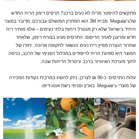
מתקשים להיפטר מריח לא נעים ברכב? תרסיס רימון הריח החדש
שלMeguiar's מבית 3M הוא הפתרון המושלם עבורכם. מדובר במוצר
היחיד בישראל שלא רק מנטרל ריחות בלתי נעימים – אלא מותיר ריח
חדש ומרענן לאחר הריסוס. התרסיס מגיע בצורת רימון, שלאחר
שחרור הנצרה מפיץ ריח נעים הנשאר לתקופה ארוכה. יחודו של
המוצר היא ספיגת הריח לריפודים במכלול הפנימי של הרכב, כניסה
לתוך מערכת האיוורור ברכב וניטרול הריחות שבה.
עלות התרסיס: כ-90 ₪ לצרכן. ניתן להשיג במרבית נקודות המכירה
של מוצרי Meguiar's בארץ וסניפי רשת אוטו-דיפו.