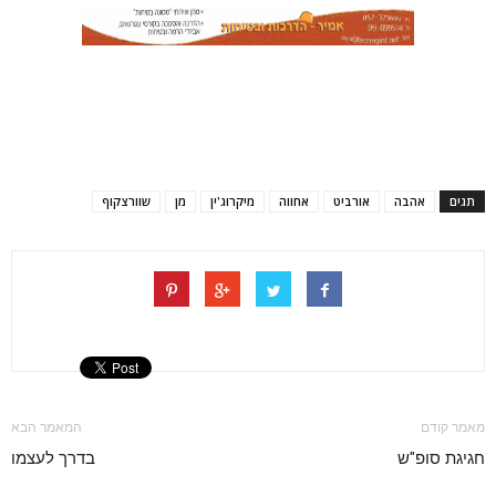
תגים
אהבה
אורביט
אחווה
מיקרוג'ין
מן
שוורצקוף
מאמר קודם
המאמר הבא
חגיגת סופ"ש
בדרך לעצמו