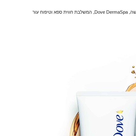
, משיק בישראל את סדרת תחליבי הגוף החדשה, Dove DermaSpa, המשלבת חווית ספא וטיפוח עור