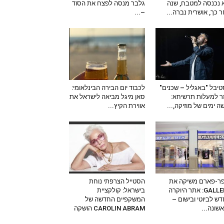
 נכנסה למטבח, שנה
גלבר מנסה לפצח את הסוד
 כך, אושרית נברה...
–...
יבל "באגליל – שכנים"
לכבוד יום הבירה הבינלאומי:
ר למעלות תרשיחא:
סאן מיגל מביאה לישראל את
ה ימים של מוזיקה,...
אווירת הקיץ...
ר-פארם משיקה את
הסטייל הצרפתי נוחת
GALLERY: אתר היוקרה
בישראל: קולקציית
ש לביוטי ובישום –
המשקפיים החדשה של
שונה...
CAROLIN ABRAM הושקה