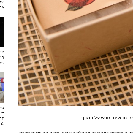
היא
אחר
פסט
חוז
שיש
סופ
מים חדשים. חדש על המדף
החד
לרא