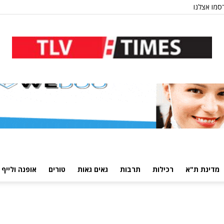
סמו אצלנו
מדינת ת"א
רכילות
תרבות
גאים גאות
טורים
אופנה ולייף 