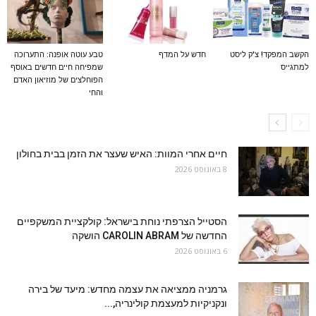
הקשב המפקד! צ'ק ליסט
חדש על המדף
טבע עוטה אופנה: התערוכה
למתגייס
שמפיחה חיים חדשים באוסף
הפוחלצים של מוזיאון האדם
והחי
חיים אחרי המוות: האיש שעצר את הזמן בבית בחולון
8 באוגוסט 2026
הסטייל הצרפתי נוחת בישראל: קולקציית המשקפיים
החדשה של CAROLIN ABRAM הושקה
6 באוגוסט 2026
גרמניה ממציאה את עצמה מחדש: מיעד של בירה
ונקניקיות למעצמת קולינריה,...