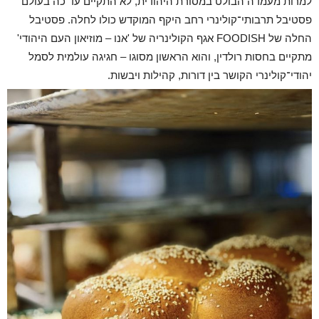
למרות מעמדה הבולט במסורת היהודית, לא התקיים עד כה בעולם
פסטיבל תרבותי־קולינרי רחב היקף המוקדש כולו לחלה. פסטיבל
החלה של FOODISH אגף הקולינריה של 'אנו – מוזיאון העם היהוד
י'
מתקיים בחסות רולדין,
והוא הראשון מסוגו – חגיגה עולמית לסמל
יהודי־קולינרי הקושר בין דורות, קהילות ויבשות.