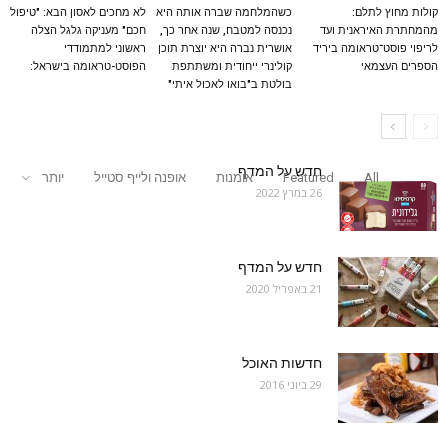
קולות מחוץ לתלם:
כשהמלחמה שברה אותה היא
לא מחכים לאסון הבא: "טיפול
מהמחתרת האיראנית ועד
נכנסה למטבח, שנה אחר כך,
חכם" מעניקה גלגל הצלה
לריפוי פוסט־טראומה ביריד
אושרית נברה היא יוצרת תוכן
ראשוני למתמודדי
הספרים העצמאי
קולינרי ייחודית ומשתתפת
הפוסט-טראומה בישראל:
בולטת ב"בואו לאכול איתי"
חדש על המדף
All
Featured
אומנות
אופנה ולייף סטייל
יותר
26 במרץ 2022
חדש על המדף
21 באפריל 2020
חדשות האוכל
29 ביוני 2016