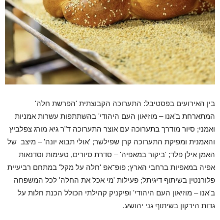
בין האירועים בפסטיבל: התערוכה הקבוצתית 'הפרשת חלה'
המתארחת ב'אנו – מוזיאון העם היהודי' בהשתתפות עשרות אמניות
ואמני; סיור מודרך בתערוכה
עם אוצר התערוכה
ד"ר גיא מורג צפלביץ
והאמנית ומפיקת התערוכה קרן שפילשר; 'אולי תבוא יונה' – מיצב של
האמן אילן פלד;
'ביקור במאפיה'
– סדרת סיורים, טעימות וסדנאות
אפיה במאפיות ברחבי הארץ; פופ־אפ 'חלה על מקל' במתחם רביעיית
פלורנטין
בשיתוף דיגיתל
; פעילות 'מי אכל את החלה' לכל המשפחה
ב'אנו – מוזיאון העם היהודי' ופיקניק קהילתי הכולל הכנת חלות על
גדות הירקון בשיתוף גני יהושע.