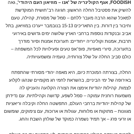
FOODISH, אגף הקולינריה של 'אנו – מוזיאון העם היהודי',
גאה
להשיק את פסטיבל החלה הראשון: חגיגה רב־חושית המוקדשת
למאכל שהוא הרבה מעבר ללחם – סמל של מסורת, קהילה, טעם
וחיבור בין דורות. בין התאריכים 15-13 בנובמבר ייערכו במוזיאון, בתל
אביב ובנקודות נוספות ברחבי הארץ שלושה ימים גדושים באירועי
תרבות, אמנות וקולינריה ייחודיים: תערוכת אמנות וסיור מודרך
בתערוכה, סיורי מאפיות, פופ־אפ טעים ופעילויות לכל המשפחה –
כולם סביב החלה על שלל צורותיה, טעמיה ומשמעויותיה.
החלה, בצורתה המוכרת כיום, היא מאפה יהודי מסורתי שהתפתח
באירופה של ימי הביניים, בהשראת לחמי חג מקומיים שנהגו לקלוע
לצמות. קהילות יהודיות אימצו את הצורה הקלועה והעניקו לה
משמעות רוחנית עמוקה – סמל לשפע, קדושה וקהילתיות. עם נדידתן
של קהילות יהודיות ברחבי העולם, התפשטה החלה וקיבלה וריאציות
מגוונות – מתוקות או מלוחות, עגולות או ארוכות, עם צימוקים, שומשום
או זרעי פרג – אך תמיד נשמרה כמוקד של שולחן השבת והחג.