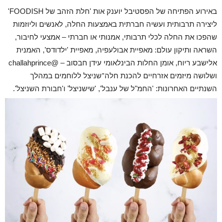
באירוע הפתיחה של הפסטיבל יוענק אות 'חלת הזהב של FOODISH'
ליצירה תרבותית ועשיה חברתית באמצעות החלה, לאנשים וליוזמות
שהפכו את החלה לכלי תרבותי, אמנותי או חברתי – אמצעי לחיבור,
השראה ותיקון עולם: מאפיית אבולעפיה, מאפיית 'ילדודס', האמנית
אלישבע ריוח, אומן החלות הבינלאומי עידן חבסוב – @challahprince
ושלושה מיזמים אזרחיים להכנת חלה־שניצל ללוחמים במהלך
השנתיים האחרונות: 'החמ"ל של ענבל', 'שישניצל' ו'חבורת השניצל'.