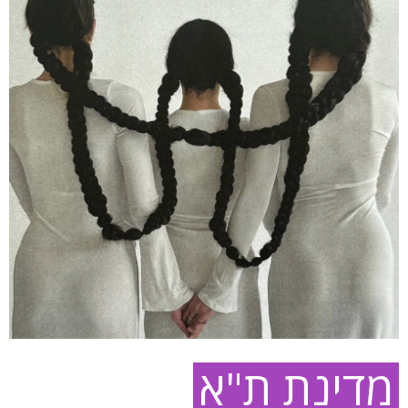
מדינת ת"א