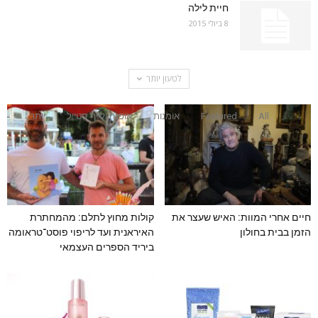
חיית לילה
8 ביולי 2015
לטעון יותר
All
Featured
אומנות
אופנה ולייף סטייל
יותר
חיים אחרי המוות: האיש שעצר את
קולות מחוץ לתלם: מהמחתרת
הזמן בבית בחולון
האיראנית ועד לריפוי פוסט־טראומה
ביריד הספרים העצמאי