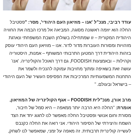
עודד רביבי, מנכ"ל 'אנו – מוזיאון העם היהודי', מסר: "
פסטיבל
החלה הוא יוזמה ראשונה מסוגה, המביאה אל מרכז הבמה את החוויה
היהודית המקורית – זו שמתחילה בשולחן השבת המשפחתי ונארגת
מזהויות ומסורות העוברות מדור לדור. אנו – מוזיאון העם היהודי עוסק
בזהות היהודית דרך המטען התרבותי המשותף – אמנות, היסטוריה
וקהילות – ובאמצעות FOODISH, גם דרך האוכל והקולינריה. 'אנו'
עושה זאת בשאיפה ומתוך מחויבות עמוקה להנכיח ולשמר את
התחנות המשמעותיות המרכיבות את הפסיפס העשיר של העם היהודי
– בישראל ובעולם. "
מרב אורן, מנכ"לית FOODISH – אגף הקולינריה של המוזיאון,
אומרת:
"‏החלה היא הרבה יותר ממאפה – היא סמל של חיבור,
מסורת וחום אנושי ופסטיבל החלה מאפשר לנו לחגוג יחד את הצד
השמח והיצירתי של הסיפור היהודי. אני רואה את החלה כקנבס
לעשייה קולינרית תרבותית. זה מאפה על זמני, שמאפשר לנו לשחק,