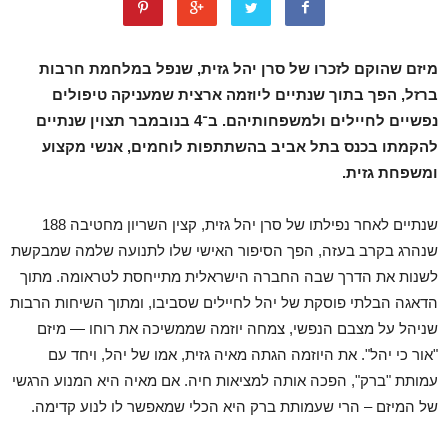
מיזם שהוקם לזכרו של סרן יהל גזית, שנפל במלחמת חרבות
ברזל, הפך בתוך שנתיים ליוזמה ארצית שמעניקה טיפולים
נפשיים לחיילים ולמשפחותיהם. ב־4 בנובמבר תצוין שנתיים
להקמתו בכנס בתל אביב בהשתתפות לוחמים, אנשי מקצוע
ומשפחת גזית.
שנתיים לאחר נפילתו של סרן יהל גזית, קצין השריון מחטיבה 188
שנהרג בקרב בעזה, הפך הסיפור האישי שלו לתנועה שלמה שמבקשת
לשנות את הדרך שבה החברה הישראלית מתייחסת לטראומה. מתוך
הדאגה הבלתי פוסקת של יהל לחיילים שסביבו, ומתוך השיחות הרבות
שניהל על מצבם הנפשי, צמחה יוזמה שממשיכה את רוחו — מיזם
"אור כי יהל". את היוזמה הגתה מאיה גזית, אמו של יהל, ויחד עם
עמותת "ברק", הפכה אותה למציאות חיה. אם מאיה היא המנוע הרגשי
של המיזם – הרי שעמותת ברק היא הכלי שמאפשר לו לנוע קדימה.