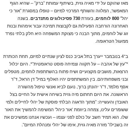
מאז שהוקם על ידי מאיה גזית, בשיתוף עמותת "ברק" – שהיא הגוף
המאפשר, המלווה והשותף המרכזי למיזם – טופלו במסגרת "אור כי
יהל"
800 לוחמים
, בעזרת
730 פסיכולוגים מתנדבים
. בשנה
האחרונה הורחבה הפעילות גם לקבוצות תמיכה עבור אימהות ובנות
זוג של לוחמים, מתוך הבנה כי מצוקת המשפחה היא חלק בלתי נפרד
ממעגל הטראומה.
ב־4 בנובמבר ייערך בתל אביב כנס לציון שנתיים למיזם, תחת הכותרת
*"עץ של אהבה – על תקווה וצמיחה פוסט טראומטית"*. היום יכלול
הרצאות, מושבים מקצועיים ושיח פתוח בהשתתפות לוחמים, מטפלים
ובני משפחותיהם. בין המשתתפים יהיו האלוף במיל' דן הראל, ד"ר
אסף מלמד, ד"ר יהונתן ברוך, נועם לביא ואנשי טיפול מהשורה
הראשונה. את היום תחתום מיה גזית בשיחה אישית על החיים בצל
האובדן והעשייה: "מתוך הדאגה הבלתי פוסקת של יהלי לחיילים ולמי
ששומרים עלינו, צמחה ביוזמת 'אור כיהל' המשימה להמשיך את האור
שלו. הוא תמיד חשב על כולם לפני עצמו – ועכשיו אנחנו ממשיכים את
זה בשבילו" מזרה מאיה גזית, אימו של יהלי ומנהלת המיזם".