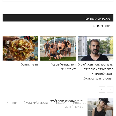
מאמרים קשורים
יותר ממחבר
לא מחכים לאסון הבא: "טיפול
הטריבונה על שם בלה
חדשות האוכל
חכם" מעניקה גלגל הצלה
דיאמנט ז״ל
ראשוני למתמודדי
הפוסט-טראומה בישראל:
יריד האופנה חוזר לעיר
All
Featured
אומנות
אופנה ולייף סטייל
יותר
9 באפריל 2018