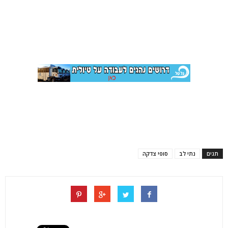
תגים
נתי לב
סופי צדקה