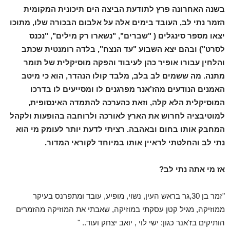
בשנה האחרונה פרץ לתודעת הביצה הים תיכונית המקומית
הזמר נתי לב, העובד בימים אלה על אלבום הבכורה שלו, מתוכו
יצאו מספר סינגלים ( "שברים", "נשארו רק מילים", "נכנס
לסרט") ובהם יצא השבוע "עד הנצח", בלדה רומנטית שכתב
והלחין עבורו אופיר כהן לעיבוד והפקה מוסיקלית של תומר
מתנה.
מה ששמים לב בלב, מלבד קולו הנהדר, הוא כי מיטב
האמנים הנודעים מהז'אנר מפרגנים לו ומסייעים לו בדרכו
המוסיקלית הלא קלה, וזאת כהערכה להתמדה האינסופית,
למוטיבציה לחרוש את הארץ לאורכה ולרוחבה בהופעות ולקהל
המחבק אותו בחום ובאהבה.
רציתי לדעת יותר לעומק מי הוא
נתי לב והחלטתי לראיין אותו במיוחד לקוראי המדור.
אז מי אתה נתי לב?
"זמר בן 30,גר בראש העין, נשוי, מופיע, עובד ומתפרנס בעיקר
ממוזיקה, מגיל קטן עסקתי במוזיקה, שאבתי את המוזיקה מהזמרים
הותיקים בז'אנר כגון: ישי לוי , יואב יצחק ועוד.. "