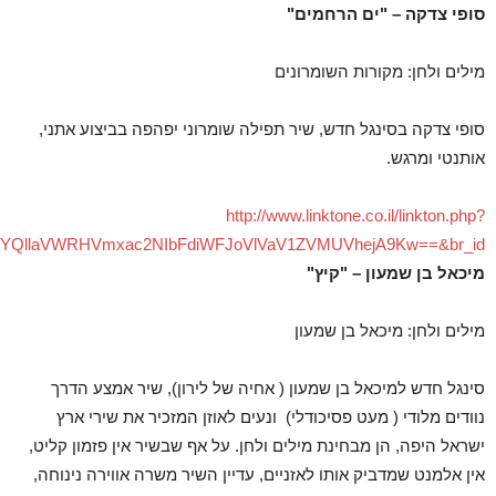
סופי צדקה – "ים הרחמים"
מילים ולחן: מקורות השומרונים
סופי צדקה בסינגל חדש, שיר תפילה שומרוני יפהפה בביצוע אתני,
אותנטי ומרגש.
http://www.linktone.co.il/linkton.php?
QllaVWRHVmxac2NIbFdiWFJoVlVaV1ZVMUVhejA9Kw==&br_id
מיכאל בן שמעון – "קיץ"
מילים ולחן: מיכאל בן שמעון
סינגל חדש למיכאל בן שמעון ( אחיה של לירון), שיר אמצע הדרך
נוודים מלודי ( מעט פסיכודלי) ונעים לאוזן המזכיר את שירי ארץ
ישראל היפה, הן מבחינת מילים ולחן. על אף שבשיר אין פזמון קליט,
אין אלמנט שמדביק אותו לאזניים, עדיין השיר משרה אווירה נינוחה,