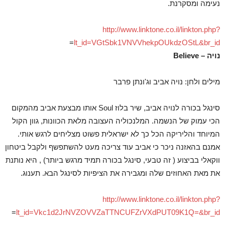
נעימה ומסקרנת.
http://www.linktone.co.il/linkton.php?
=
lt_id=VGtSbk1VNVVhekpOUkdzOStL&br_id
נויה – Believe
מילים ולחן: נויה אביב וג'ונתן פרבר
סינגל בכורה לנויה אביב, שיר בלוז Soul אותו מבצעת אביב מהמקום
הכי עמוק של הנשמה. המלנכוליה העצובה מלאת הכוונות, גוון הקול
המיוחד והליריקה הכל כך לא ישראלית פשוט מצליחים לרגש אותי.
אמנם בהאזנה ניכר כי אביב עוד צריכה מעט להשתפשף ולקבל ביטחון
ווקאלי בביצוע ( זה טבעי, סינגל בכורה תמיד מרגש ביותר) , היא נותנת
את מאת האחוזים שלה ומגבירה את הציפיות לסינגל הבא. תענוג.
http://www.linktone.co.il/linkton.php?
=
lt_id=Vkc1d2JrNVZOVVZaTTNCUFZrVXdPUT09K1Q=&br_id