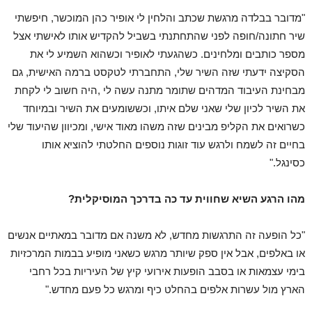
"מדובר בבלדה מרגשת שכתב והלחין לי אופיר כהן המוכשר, חיפשתי
שיר חתונה/חופה לפני שהתחתנתי בשביל להקדיש אותו לאישתי אצל
מספר כותבים ומלחינים. כשהגעתי לאופיר וכשהוא השמיע לי את
הסקיצה ידעתי שזה השיר שלי, התחברתי לטקסט ברמה האישית, גם
מבחינת העיבוד המדהים שתומר מתנה עשה לי ,היה חשוב לי לקחת
את השיר לכיון שלי שאני שלם איתו, וכששומעים את השיר ובמיוחד
כשרואים את הקליפ מבינים שזה משהו מאוד אישי, ומכיוון שהיעוד שלי
בחיים זה לשמח ולרגש עוד זוגות נוספים החלטתי להוציא אותו
כסינגל."
מהו הרגע השיא שחווית עד כה בדרכך המוסיקלית?
"כל הופעה זה התרגשות מחדש, לא משנה אם מדובר במאתיים אנשים
או באלפים, אבל אין ספק שיותר מרגש כשאני מופיע בבמות המרכזיות
בימי עצמאות או בסבב הופעות אירועי קיץ של העיריות בכל רחבי
הארץ מול עשרות אלפים בהחלט כיף ומרגש כל פעם מחדש."