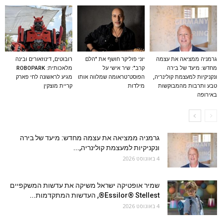
גרמניה ממציאה את עצמה
יוני פוליקר חושף את "הלם
רובוטים, דינוזאורים ובינה
מחדש: מיעד של בירה
קרב": שיר אישי על
מלאכותית: ROBOPARK
ונקניקיות למעצמת קולינריה,
הפוסט־טראומה שמלווה אותו
מגיע לראשונה לחי פארק
טבע ותרבות מהמבוקשות
מילדות
קריית מוצקין
באירופה
גרמניה ממציאה את עצמה מחדש: מיעד של בירה
ונקניקיות למעצמת קולינריה,...
4 באוגוסט 2026
שמיר אופטיקה ישראל משיקה את עדשות המשקפיים
Essilor® Stellest®, העדשות המתקדמות...
4 באוגוסט 2026