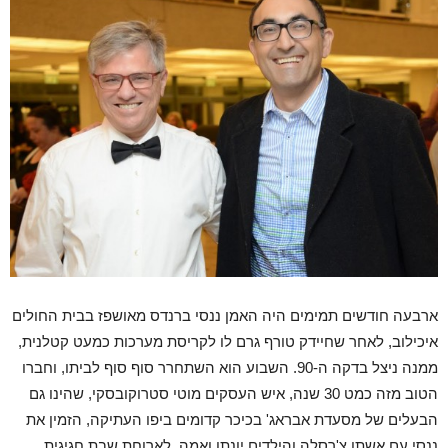
ארבעה חודשים תמימים היה האמן ננסי ברנדס מאושפז בבית החולים
איכילוב, לאחר שחיידק טורף גרם לו לקריסת מערכות כמעט קטלנית,
ממנה ניצל בדקה ה-90. השבוע הוא השתחרר סוף סוף לביתו, וחברו
הטוב מזה כמט 30 שנה, איש העסקים מוטי סטרוקובסקי, שהינו גם
הבעלים של מסעדת אבראג' בכיכר קדומים ביפו העתיקה, הזמין את
ננסי עם אשתו צ'רסלה והילדים יונתן ואמה, לארוחת שבת חגיגית,