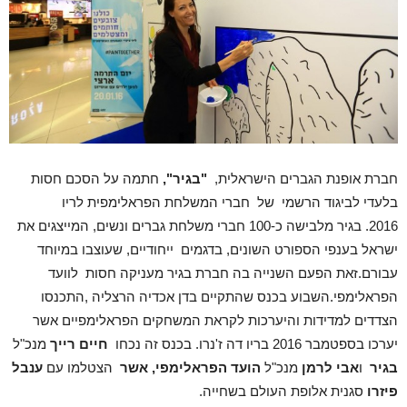
חברת אופנת הגברים הישראלית,
"בגיר",
חתמה על הסכם חסות
בלעדי לביגוד הרשמי
של חברי המשלחת הפראלימפית לריו
2016. בגיר מלבישה כ-100 חברי משלחת גברים ונשים, המייצגים את
ישראל בענפי הספורט השונים, בדגמים ייחודיים, שעוצבו במיוחד
עבורם.זאת הפעם השנייה בה חברת בגיר מעניקה חסות לוועד
הפראלימפי.השבוע בכנס שהתקיים בדן אכדיה הרצליה ,התכנסו
הצדדים למדידות והיערכות לקראת המשחקים הפראלימפיים אשר
יערכו בספטמבר 2016 בריו דה ז'נרו. בכנס זה נכחו
חיים רייך
מנכ"ל
בגיר
ו
אבי לרמן
מנכ"ל
הועד הפראלימפי, אשר
הצטלמו עם
ענבל
פיזרו
סגנית אלופת העולם בשחייה.