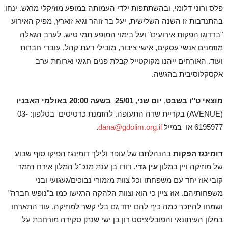
פלס ורוני דלומי, ובהשתתפות ילדי העמותה במופע מוזיקלי מרגש. ינחו
בהתנדבות זו השנה השלישית, יעל בר זוהר וגיא זוארץ, מפיק האירוע
"ברדוגו הפקות אירועים" ועל בימוי המופע תמי טיש. לערב הגאלה
מוזמנים אנשי עסקים, אישי ציבור, מובילי דעת קהל, עובדי חברות
ועוד. האורחים ייהנו מקוקטייל קבלת פנים חגיגי וארוחת ערב
אקסקלוסיבית בהגשה.
מוצאי ט"ו בשבט
,
יום
שני
,
25/01
בשעה
20:00 באולמי האבניו
(AVENUE) בקריית שדה התעופה. להזמנת כרטיסים בטלפון: 03-
6195977 או במייל
dana@gdolim.org.il
.
דומינגז הפקות
בהנהלתם של עופר ולילך דומינגז הפיקו סוף שבוע
של מוזיקה ויין במלון
עין גדי
. דודו בן ענת מנכ"ל המלון אירח הזמר
קובי אוז יחד עם משפחתו וכל צוות מזמורי נבוכים/געגועי ובני
משפחותיהם. אוז ציין כי הוא וצוות הלהקה הרגישו כמו ב"נופש חברה"
ושמחו להיזכר כמה כיף להם יחד גם בלי קשר למוזיקה. עוד התארחו
במלון העיתונאי והפובליציסט רון בן ישי שנתן סקירה מורחבת על