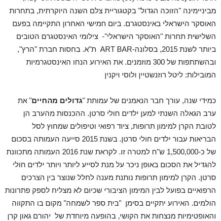
מביניימינה "הזוכה הגדול" בקטגוריית צלם השנה היוקרתית, בתחרות
האוסקר הישראלי באינסטגרם. ביום חמישי האחרון התקיימה בפעם
השלישית תחרות "האוסקר הישראלי"- צילומי האינסטגרם הטובים
ביותר לשנת 2015, בסלונה-ART BAR ת"א. בחסות חברת "הרץ",
ובהשתתפות של 300 מוזמנים. את האירוע הנחו האינסטגרמיות
המובילות: ליטל רוזנשטיין ולוסי ויקנין
כמידי שנה, עורך חבר הנאמנים של עמותת "
גדולים מהחיים
" את
ערב הגאלה השנתי למען ילדים חולי סרטן. ההכנסות מהערב הן
לטובת הקרן למימון תרופות, ציוד רפואי וטיפולים שמחוץ לסל
הבריאות עבור ילדים חולי סרטן. בשנת 2015 סייעה העמותה בסכום
של כ-1,500,000 ש"ח למטרה זו. לקראת שנת 2016 העמותה מתכוונת
להגדיל את הסכום באופן ניכר על מנת לסייע ליותר ויותר ילדים חולי
סרטן. הקרן למימון תרופות נותנת מענה לחלל שנוצר בין הצרכים
הרפואיים בפועל לבין המימון הציבורי שכיום לא מצליח לספק פתרונות
הולמים. האירוע יתקיים בסימן "בית ספר לשמחה" מקום בו התקווה
והאופטימיות מנצחות את הקושי, בהופעה מיוחדת של יהורם גאון קרן