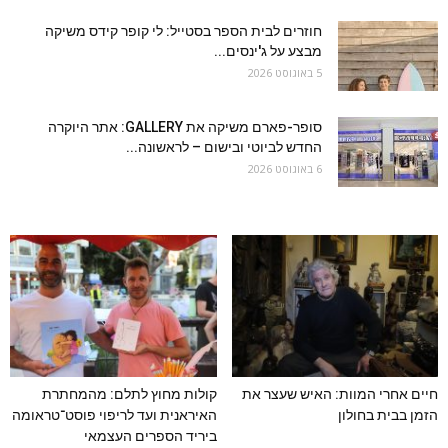
חוזרים לבית הספר בסטייל: לי קופר קידס משיקה
מבצע על ג'ינסים...
5 באוגוסט 2026
סופר-פארם משיקה את GALLERY: אתר היוקרה
החדש לביוטי ובישום – לראשונה...
6 באוגוסט 2026
חיים אחרי המוות: האיש שעצר את
קולות מחוץ לתלם: מהמחתרת
הזמן בבית בחולון
האיראנית ועד לריפוי פוסט־טראומה
ביריד הספרים העצמאי