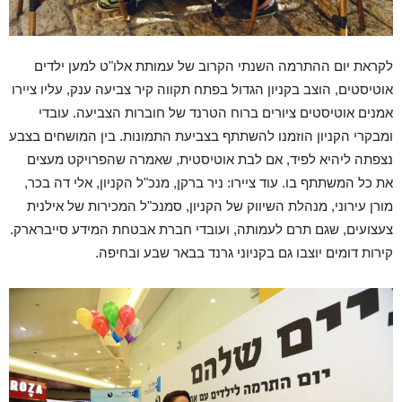
לקראת יום ההתרמה השנתי הקרוב של עמותת אלו"ט למען ילדים
אוטיסטים, הוצב בקניון הגדול בפתח תקווה קיר צביעה ענק, עליו ציירו
אמנים אוטיסטים ציורים ברוח הטרנד של חוברות הצביעה. עובדי
ומבקרי הקניון הוזמנו להשתתף בצביעת התמונות.
בין המושחים בצבע
נצפתה ליהיא לפיד, אם לבת אוטיסטית, שאמרה שהפרויקט מעצים
את כל המשתתף בו. עוד ציירו: ניר ברקן, מנכ"ל הקניון, אלי דה בכר,
מורן עירוני, מנהלת השיווק של הקניון, סמנכ"ל המכירות של אילנית
צעצועים, שגם תרם לעמותה, ועובדי חברת אבטחת המידע סייברארק.
קירות דומים יוצבו גם בקניוני גרנד בבאר שבע ובחיפה.