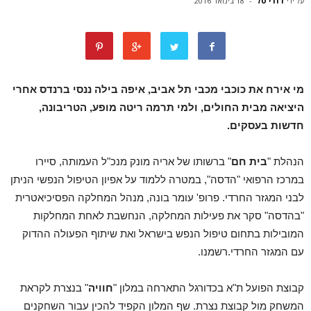
על ידי
דודי טל
-
18 בינואר 2016
מי אירח את כוכבי מכבי תל אביב, איפה בילה ננסי ברנדס אחרי
היציאה מבית החולים, ולמי תרמה ריטה מופע, הטריבונה,
חדשות בעסקים.
הנהלת "
בית חם
" ברשותו של אריה מונק מנכ"ל העמותה, סיירו
במרכז הרפואי "הדסה", במטרה ללמוד על אפיון הטיפול הנפשי הניתן
לבני המגזר החרדי. פרופ' עומר בונה, מנהל המחלקה הפסיכיאטרית
"בהדסה" סקר את פעילות המחלקה, הנחשבת לאחת המחלקות
המובילות בתחום טיפול הנפש בישראל ואת שיתוף הפעולה ההדוק
עם המגזר החרדי.רשמנו.
קבוצת הפועל ת"א בכדורגל התארחה במלון "
חוויה
" בנצרת לקראת
המשחק מול קבוצת נצרת.
שף המלון הקפיד להכין עבור השחקנים