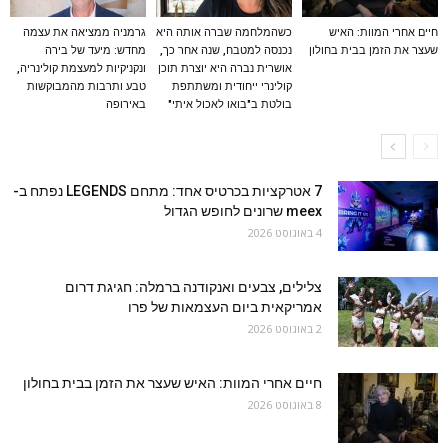
חיים אחרי המוות: האיש
כשהמלחמה שברה אותה היא
גרמניה ממציאה את עצמה
שעצר את הזמן בבית בחולון
נכנסה למטבח, שנה אחר כך,
מחדש: מיעד של בירה
אושרית נברה היא יוצרת תוכן
ונקניקיות למעצמת קולינריה,
קולינרי ייחודית ומשתתפת
טבע ותרבות מהמבוקשות
בולטת ב"בואו לאכול איתי"
באירופה
7 אטרקציות בכרטיס אחד: מתחם LEGENDS נפתח ב-
meex שרונים לחופש הגדול
4 באוגוסט 2026
צלילים, צבעים ואנקודנה ברמלה: חגיגת דרום
אמריקאית ביום העצמאות של פרו
2 באוגוסט 2026
חיים אחרי המוות: האיש שעצר את הזמן בבית בחולון
8 באוגוסט 2026