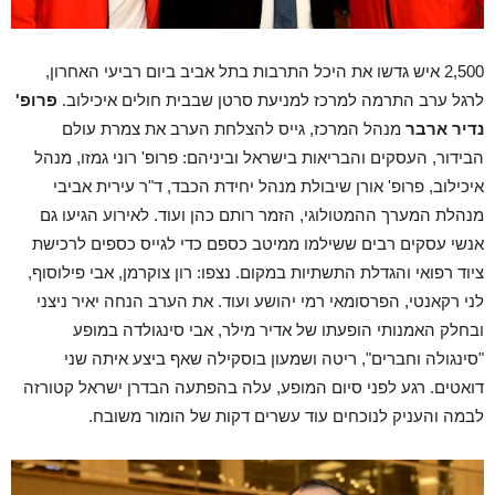
2,500 איש גדשו את היכל התרבות בתל אביב ביום רביעי האחרון,
לרגל ערב התרמה למרכז למניעת סרטן שבבית חולים איכילוב.
פרופ'
נדיר ארבר
מנהל המרכז, גייס להצלחת הערב את צמרת עולם
הבידור, העסקים והבריאות בישראל וביניהם: פרופ' רוני גמזו, מנהל
איכילוב, פרופ' אורן שיבולת מנהל יחידת הכבד, ד"ר עירית אביבי
מנהלת המערך ההמטולוגי, הזמר רותם כהן ועוד. לאירוע הגיעו גם
אנשי עסקים רבים ששילמו ממיטב כספם כדי לגייס כספים לרכישת
ציוד רפואי והגדלת התשתיות במקום. נצפו: רון צוקרמן, אבי פילוסוף,
לני רקאנטי, הפרסומאי רמי יהושע ועוד. את הערב הנחה יאיר ניצני
ובחלק האמנותי הופעתו של אדיר מילר, אבי סינגולדה במופע
"סינגולה וחברים", ריטה ושמעון בוסקילה שאף ביצע איתה שני
דואטים. רגע לפני סיום המופע, עלה בהפתעה הבדרן ישראל קטורזה
לבמה והעניק לנוכחים עוד עשרים דקות של הומור משובח.