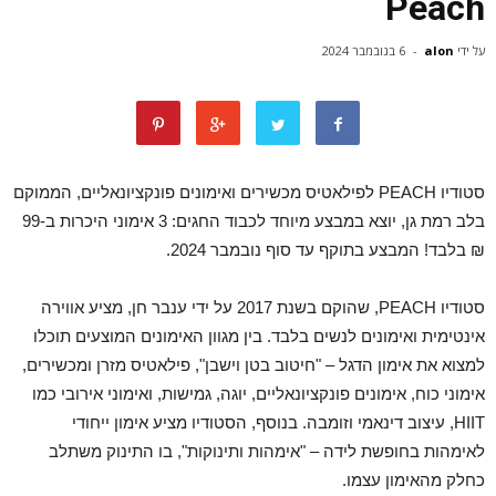
Peach
על ידי
alon
-
6 בנובמבר 2024
סטודיו
PEACH
לפילאטיס
מכשירים ואימונים פונקציונאליים
, הממוקם
בלב רמת גן, יוצא במבצע מיוחד לכבוד החגים: 3 אימוני היכרות ב-99
₪ בלבד! המבצע בתוקף עד
סוף נובמבר 2024.
סטודיו
PEACH,
שהוקם בשנת 2017 על ידי ענבר חן, מציע אווירה
אינטימית ואימונים לנשים בלבד. בין מגוון האימונים המוצעים תוכלו
למצוא את אימון הדגל – "חיטוב בטן וישבן",
פילאטיס
מזרן ומכשירים,
אימוני כוח, אימונים פונקציונאליים, יוגה, גמישות, ואימוני אירובי כמו
HIIT,
עיצוב דינאמי
וזומבה
. בנוסף, הסטודיו מציע אימון ייחודי
לאימהות בחופשת לידה – "אימהות ותינוקות", בו התינוק משתלב
כחלק מהאימון עצמו
.