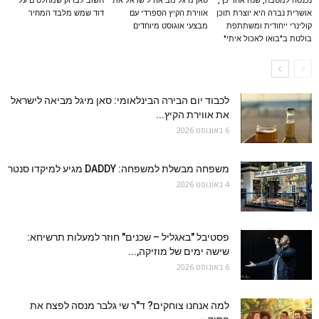
נכנסה למטבח, שנה אחר כך,
סאן מיגל מביאה לישראל את
חשוב לבדוק שמחלטים על
אושרית נברה היא יוצרת תוכן
אווירת הקיץ הספרדי עם
דוד שמש מלבד המחיר
קולינרי ייחודית ומשתתפת
מבצעי אוגוסט מיוחדים
בולטת ב"בואו לאכול איתי"
לכבוד יום הבירה הבינלאומי: סאן מיגל מביאה לישראל
את אווירת הקיץ...
6 באוגוסט 2026
משפחה מבשלת למשפחה: DADDY מגיע למיקדו סנטר
4 באוגוסט 2026
פסטיבל "באגליל – שכנים" חוזר למעלות תרשיחא:
שישה ימים של מוזיקה,...
6 באוגוסט 2026
למה אנחנו צוחקים? ד"ר שי גלבר מנסה לפצח את