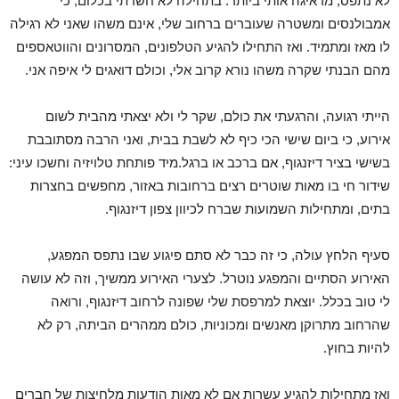
לא נתפס, מדאיגה אותי ביותר. בתחילה לא חשדתי בכלום, כי
אמבולנסים ומשטרה שעוברים ברחוב שלי, אינם משהו שאני לא רגילה
לו מאז ומתמיד. ואז התחילו להגיע הטלפונים, המסרונים והווטאספים
מהם הבנתי שקרה משהו נורא קרוב אלי, וכולם דואגים לי איפה אני.
הייתי רגועה, והרגעתי את כולם, שקר לי ולא יצאתי מהבית לשום
אירוע, כי ביום שישי הכי כיף לא לשבת בבית, ואני הרבה מסתובבת
בשישי בציר דיזנגוף, אם ברכב או ברגל.מיד פותחת טלויזיה וחשכו עיני:
שידור חי בו מאות שוטרים רצים ברחובות באזור, מחפשים בחצרות
בתים, ומתחילות השמועות שברח לכיוון צפון דיזנגוף.
סעיף הלחץ עולה, כי זה כבר לא סתם פיגוע שבו נתפס המפגע,
האירוע הסתיים והמפגע נוטרל. לצערי האירוע ממשיך, וזה לא עושה
לי טוב בכלל. יוצאת למרפסת שלי שפונה לרחוב דיזנגוף, ורואה
שהרחוב מתרוקן מאנשים ומכוניות, כולם ממהרים הביתה, רק לא
להיות בחוץ.
ואז מתחילות להגיע עשרות אם לא מאות הודעות מלחיצות של חברים