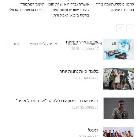
לריפוי פוסט־טראומה ביריד
אושרית נברה היא יוצרת תוכן
ראשוני למתמודדי
הספרים העצמאי
קולינרי ייחודית ומשתתפת
הפוסט-טראומה בישראל:
בולטת ב"בואו לאכול איתי"
אליס בארץ החזיות
All
Featured
אומנות
אופנה ולייף סטייל
יותר
17 בספטמבר 2015
בלונדיוניות נהנות יותר
7 בפברואר 2016
תכירו את דן ביטון עם הלהיט: "ילדה מתל אביב"
30 באוקטובר 2024
דאנס!
30 במאי 2019