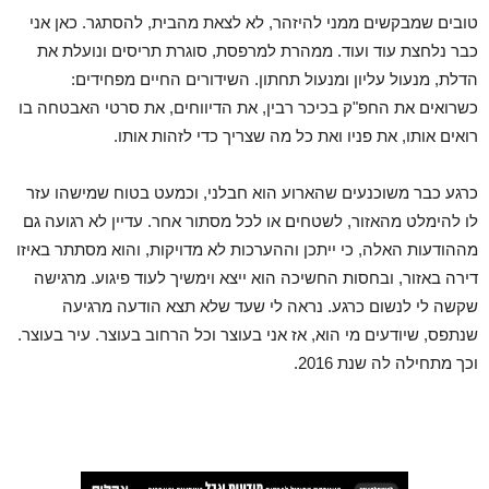
טובים שמבקשים ממני להיזהר, לא לצאת מהבית, להסתגר. כאן אני
כבר נלחצת עוד ועוד. ממהרת למרפסת, סוגרת תריסים ונועלת את
הדלת, מנעול עליון ומנעול תחתון. השידורים החיים מפחידים:
כשרואים את החפ"ק בכיכר רבין, את הדיווחים, את סרטי האבטחה בו
רואים אותו, את פניו ואת כל מה שצריך כדי לזהות אותו.
כרגע כבר משוכנעים שהארוע הוא חבלני, וכמעט בטוח שמישהו עזר
לו להימלט מהאזור, לשטחים או לכל מסתור אחר. עדיין לא רגועה גם
מההודעות האלה, כי ייתכן וההערכות לא מדויקות, והוא מסתתר באיזו
דירה באזור, ובחסות החשיכה הוא ייצא וימשיך לעוד פיגוע. מרגישה
שקשה לי לנשום כרגע. נראה לי שעד שלא תצא הודעה מרגיעה
שנתפס, שיודעים מי הוא, אז אני בעוצר וכל הרחוב בעוצר. עיר בעוצר.
וכך מתחילה לה שנת 2016.