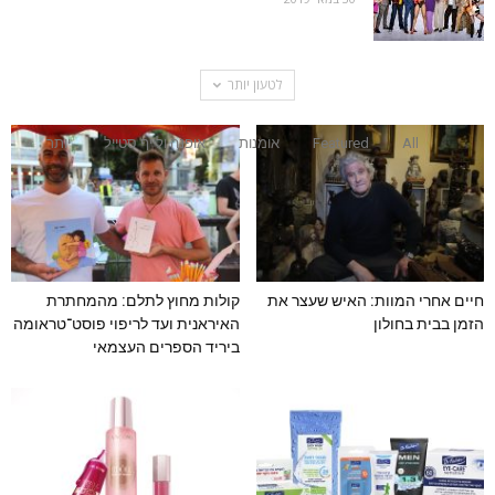
לטעון יותר
All
Featured
אומנות
אופנה ולייף סטייל
יותר
חיים אחרי המוות: האיש שעצר את
קולות מחוץ לתלם: מהמחתרת
הזמן בבית בחולון
האיראנית ועד לריפוי פוסט־טראומה
ביריד הספרים העצמאי