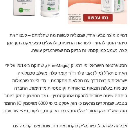
דמיינו מוצר טבעי אחד, שמצליח לעשות מה שחלמתם – לעצור את
סימני הזמן, להחזיר לעור את החיוניות, ולהעלים פצעי אקנה תוך זמן
קצר. נשמע כמו קסם? זה בדיוק מה שפיורמג'יק עושה.
הסטארטאפ הישראלי פיורמג'יק (PureMagic), שהוקם ב-2018 על ידי
האחים תא"ל (מיל') אבי פלד וד"ר תומר פלד, משלב טכנולוגיה
ישראלית פורצת דרך עם חקלאות מתקדמת – כדי לייצר פורמולות
טבעיות בעלות תוצאות בריאותיות וקוסמטיות מדהימות. החברה
פיתחה שיטה ייחודית להפקת אסטקסנטין – נוגד החמצון החזק ביותר
בטבע, שמחקרים מראים כי הוא אפקטיבי פי 6000 מוויטמין C! החומר
הזה הוא “הנשק הסודי” של הטבע נגד הזדקנות, דלקות, פגעי עור ועוד.
אבל זה לא הכול. פיורמג'יק לוקחת את החדשנות צעד קדימה עם