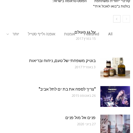
קולינרי ייחודית ומשתתפת
הפוסט-טראומה בישראל:
בולטת ב"בואו לאכול איתי"
על גג העולם
All
Featured
אומנות
אופנה ולייף סטייל
יותר
15 במרץ 2017
בוטיק משפחתי של טעם, ניחוח ובריאות
3 באפריל 2017
"צריך לספח את בת ים לתל אביב"
26 באוגוסט 2015
פנים אל מול פנים
27 ביוני 2020