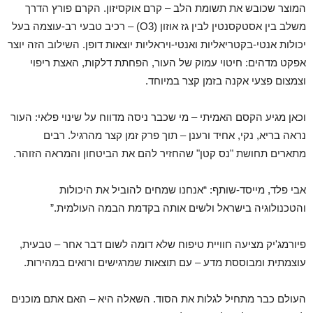
המוצר שכובש את תשומת הלב – קרם אוקסיזון. הקרם פורץ הדרך
משלב בין אסטקסנטין לבין גז אוזון (O3) – רכיב טבעי רב-עוצמה בעל
יכולות אנטי-בקטריאליות ואנטי-ויראליות יוצאות דופן. השילוב הזה יוצר
אפקט מדהים: חיטוי עמוק של העור, הפחתת דלקות, האצת ריפוי
וצמצום פצעי אקנה בזמן קצר במיוחד.
וכאן מגיע הקסם האמיתי – מי שכבר ניסה מדווח על שינוי פלאי: העור
נראה בריא, נקי, אחיד ורענן – תוך פרק זמן קצר מהרגיל. רבים
מתארים תחושת "נס קטן" שהחזיר להם את הביטחון והמראה הזוהר.
אבי פלד, מייסד-שותף: “אנחנו שמחים להוביל את היכולות
והטכנולוגיה בישראל ולשים אותה בקדמת הבמה העולמית.”
פיורמג'יק מציעה חוויית טיפוח שלא דומה לשום דבר אחר – טבעית,
עוצמתית ומבוססת מדע – עם תוצאות שמרגישים ורואים במהירות.
העולם כבר מתחיל לגלות את הסוד. השאלה היא – האם אתם מוכנים