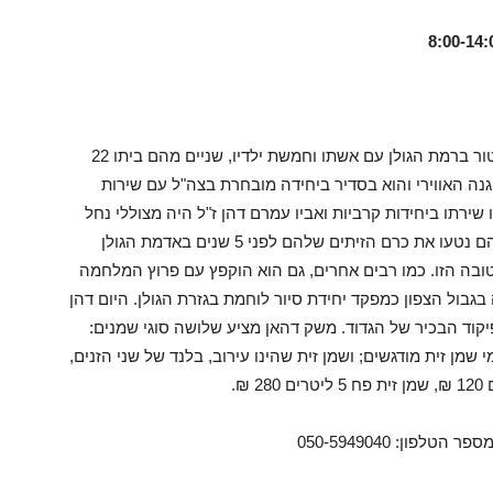
רשף דהן 50, מבעלי משק דהאן, מתגורר במושב נטור ברמת הגולן עם אשתו וחמשת ילדיו, שניים מהם ביתו 22
 ההגנה האווירי והוא בסדיר ביחידה מובחרת בצה"ל עם שירות
ירתו ביחידות קרביות ואביו עמרם דהן ז"ל היה מצוללי נחל
הקישון, שהוכר כחלל צה"ל לאחר פטירתו מסרטן. הם נטעו את כרם הזיתים שלהם לפני 5 שנים באדמת הגולן
ובה הזו. כמו רבים אחרים, גם הוא הוקפץ עם פרוץ המלחמה
היום דהן
יקוד הבכיר של הגדוד.
משק דהאן מציע שלושה סוגי שמנים:
שמן זית מודגשים; ושמן זית שהינו עירוב, בלנד של שני הזנים,
לפון: 050-5949040