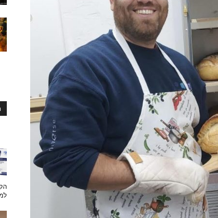
ח
הקש
למת