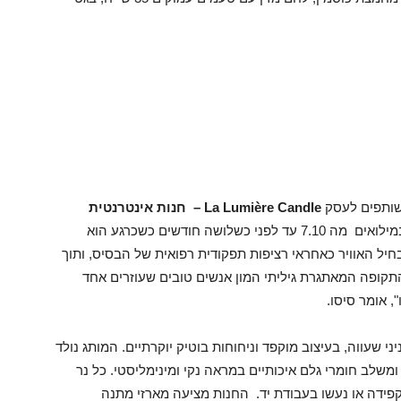
La Lumière Candle – חנות אינטרנטית
סיסו שירת משך 410 ימים במילואים מה 7.10 עד לפני כשלושה חודשים כשכרגע הוא
ל האוויר כאחראי רציפות תפקודית רפואית של הבסיס, ותוך
קופה המאתגרת גיליתי המון אנשים טובים שעוזרים אחד
, אומר סיסו.
 למארזי פניני שעווה, בעיצוב מוקפד וניחוחות בוטיק יוקרתיים. המותג נולד
משלב חומרי גלם איכותיים במראה נקי ומינימליסטי. כל נר
בחרו בקפידה או נעשו בעבודת יד. החנות מציעה מארזי מתנה