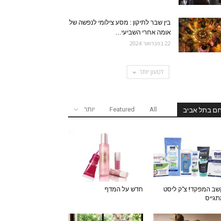
בין שבר לתיקון : מסע צילומי לנפשה של
אומה אחרי השביעי...
22 בפברואר 2024
לטעון יותר
All
Featured
יותר
ם בתל אביב
ב המפקד! צ'ק ליסט
חדש על המדף
גייס