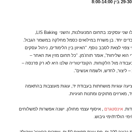
בן תורג׳מן, בן 23 מחולון, סטודנט להנדסת חשמל לו שני עסקים: בתחום המנעולנות, והשני LIS Baking,
 עובדים יחד. בן משרת במילואים כסמל מחלקה במשמר הגבול.
ר מ־80 ימי לחימה, וביוני צפוי לצאת לסבב נוסף. "האיזון בין הלימודים, ניהול עסקים
הוא שליחות", אומר תורג'מן. "כל תחום מזין את האחר –
ודה מול הלקוחות. הקונדיטוריה שלנו היא לא רק פרנסה –
– ליצור, לחדש, ולשמח אנשים".
יעה עוגיות מושחתות בעבודת יד, עוגות מעוצבות בהתאמה
יד, מארזים מתוקים ומתנות חגיגיות.
דות.
אינסטגרם
, איסוף עצמי מחולון. ישנה אפשרות למשלוחים
מי הולדת/ימי גיבוש.
ליס בייקינג ובן יביאו למכירה בקולנוע פאר: פס עוגת גבינה 100 ₪, פס עוגת תפוזים 50 ₪, שמרים קראנץ' שוקולד