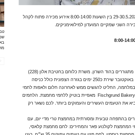
מועדון הכושר "קולנוע פאר" יקיים בחמישי ושישי 29-30.5.2025 בין השעות 8:00-14:00 אירוע מכירה פתוח לקהל
ירה השני שמקיים המועדון למילואימניקים.
טבע
שמפ
באו
מוזי
איתן פישגיר 38 נשוי לדנה ואב לאשר 5.5 ובעז 1.10 מתגוררים בהוד השרון. משרת כלוחם בחטיבת אלון (228)
חטיבת מילואים של יוצאי חטיבת הנח״ל. מהשביעי באוקטובר שירת כ250 ימים בגזרה הצפונית כולל כניסה
בהייטק ושנה וחצי במלחמה, החליט להגשים ממש לאחרונה חלום ולאפות לחמי
מחמצת בעבודת יד. הוא פתח את פישגרונד בייקרי Fischgrund Bakery מאפיית בוטיק ללחמי מחמצת. הלחמים
יא את הטעמים העשירים והעמוקים ביותר. לכם נשאר רק
ים בהתפחה טבעית ומסורתית במחמצת טרי מדי יום, עם
מי המחמצת לקולנוע פאר והמחירים: לחם מחמצת קלאסי,
השילוב המושלם של קמח לבן ומלא 30 ש״ח, לחם מחמצת כוסמין, לחם מזין עם טעמים עמוקים 35 ש״ח, בגט