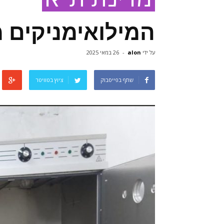
המילואימניקים מ
על ידי
alon
-
26 במאי 2025
שתף בפייסבוק
ציוץ בטוויטר