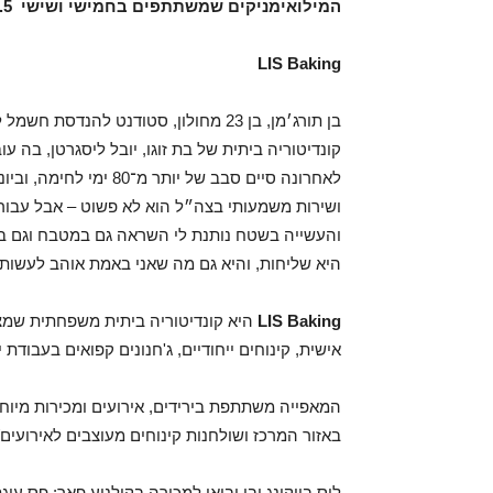
המילואימניקים שמשתתפים בחמישי ושישי 29-30.5 בין 8:00-14:00
LIS Baking
קונדיטוריה ביתית של בת זוגו, יובל ליסגרטן, בה
לאחרונה סיים סבב של יות
ושירות משמעותי בצה״ל הוא לא פשוט – אבל עבורי 
והעשייה בשטח נותנת לי השראה גם במטבח וגם בעב
היא שליחות, והיא גם מה שאני באמת אוהב לעשות 
LIS Baking
היא קונדיטוריה ביתית משפחתית שמצ
אישית, קינוחים ייחודיים, ג'חנונים קפואים בעבודת 
המאפייה משתתפת בירידים, אירועים ומכירות מיוח
באזור המרכז ושולחנות קינוחים מעוצבים לאירועים/י