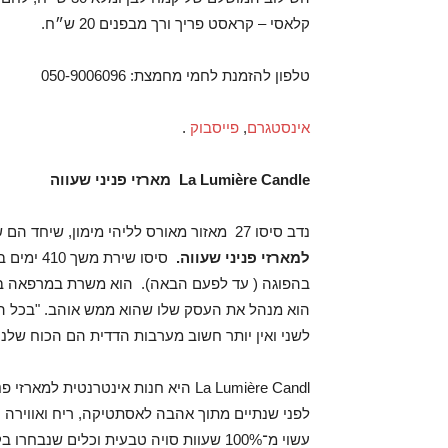
קלאסי – קראסט פריך ורך מבפנים 20 ש״ח.
טלפון להזמנת לחמי מחמצת: 050-9006096
אינסטגרם
,
פייסבוק
.
La Lumière Candle מארזי פניני שעווה
נדב סיסו 27 מאזור מאורס לליהי מימון, שיחד הם שותפים לעסק
למארזי פניני שעווה.
בהפוגה ( עד לפעם הבאה). הוא משרת במרפאה בחי
הוא מנהל את העסק שלו שהוא ממש אוהב. "בכל הת
לשני ואין יותר חשוב מערבות הדדית הם הכוח שלנו"
La Lumière Candl היא חנות אינטרנטית
לפני שנתיים מתוך אהבה לאסתטיקה, ריח ואווירה ו
עשוי מ־100% שעוות סויה טבעית וכלים שנ