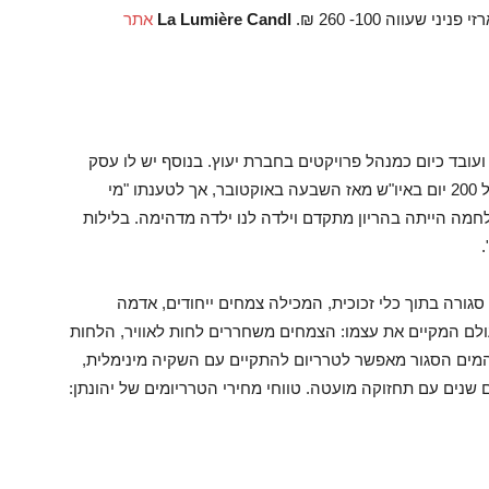
La Lumière Candl
אתר
נדס סביבתי ועובד כיום כמנהל פרויקטים בחברת יעוץ. בנוסף יש לו עסק
עצמאי לסדנאות ויצירת טרריומים. יהונתן שירת מעל 200 יום באיו"ש מאז השבעה באוקטובר, אך לטענתו "מי
מה הייתה בהריון מתקדם וילדה לנו ילדה מדהימה. בלילות
.
סגורה בתוך כלי זכוכית, המכילה צמחים ייחודים, אדמה
עולם המקיים את עצמו: הצמחים משחררים לחות לאוויר, הלחות
המים הסגור מאפשר לטרריום להתקיים עם השקיה מינימלית,
 שנים עם תחזוקה מועטה. טווחי מחירי הטרריומים של יהונתן: