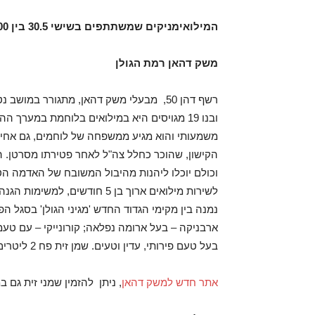
המילואימניקים שמשתתפים בשישי 30.5 בין 8:00-14:00
משק דהאן רמת הגולן
ובנו 19 מגויסים היא במילואים בלוחמת במערך
משמעותי והוא מגיע ממשפחה של לוחמים, גם אחיו ש
וכולם יוכלו ליהנות מהיבול המשובח של האדמה הט
לשירות מילואים ארוך בן 5 חודשים, למשימות הגנה בגבול הצפון כמפקד יחידת סיור לוחמת בגזרת הגולן.
נמנה בין מקימי הגדוד החדש 'מגיני הגולן' בסגל הפ
ארבניקה – בעל ארומה נפלאה; קורונייקי – עם טעמי 
בעל טעם פירותי, עדין וטעים. שמן זית פח 2 ליטרים 120 ₪, שמן זית פח 5 ליטרים 280 ₪.
אתר חדש למשק דהאן
, ניתן להזמין שמני זית גם במספר הט