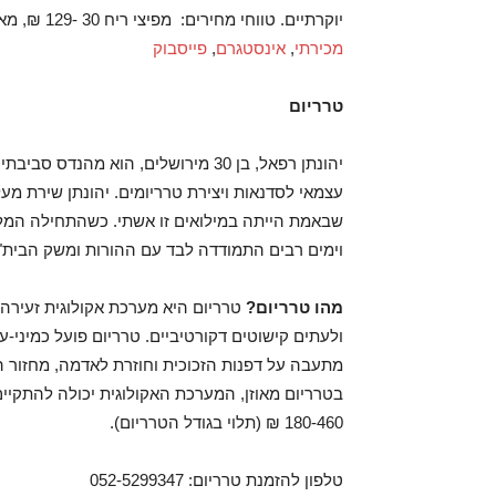
יוקרתיים. טווחי מחירים: מפיצי ריח 30 -129 ₪, מארזי פניני שעווה 100- 260 ₪.
מכירתי
,
אינסטגרם
,
פייסבוק
טרריום
יהונתן רפאל, בן 30 מירושלים, הוא מה
שבאמת הייתה במילואים זו אשתי. כשהתחילה המלח
וימים רבים התמודדה לבד עם ההורות ומשק הבית"
מהו טרריום?
טרריום היא מערכת אקולוגית זעירה 
ולעתים קישוטים דקורטיביים. טרריום פועל כמיני-
מתעבה על דפנות הזכוכית וחוזרת לאדמה, מחזור 
בטרריום מאוזן, המערכת האקולוגית יכולה להתקיים
180-460 ₪ (תלוי בגודל הטרריום).
טלפון להזמנת טרריום: 052-5299347