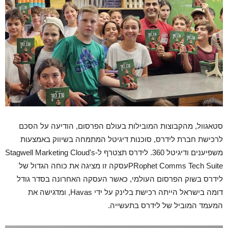
סטאגוול, מהקבוצות המובילות בעולם הפרסום, הודיעה על הסכם
לרכישת חברת לידרס, סוכנות דיגיטל המתמחה בשיווק באמצעות
משפיענים ודיגיטל 360. לידרס תצטרף ל-Stagwell Marketing Cloud's
PRophet Comms Tech Suiteעסקה זו מציגה את כוחה הגדול של
לידרס בשוק הפרסום העולמי, כאשר העסקה האחרונה בסדר גודל
דומה בישראל הייתה רכישת בלינק על ידי Havas, ומדגישה את
המעמד המוביל של לידרס בתעשייה.