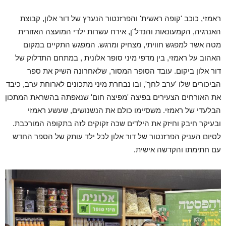
ראמזי, כוכב 'קופה ראשית' והפרזנטור הנערץ של דור אלון, קבוצת
האנרגיה, הקמעונאות והנדל"ן, אירח עשרות ילדי המועצה האזורית
מטה אשר למפגש חוויתי, מצחיק ומרגש. המפגש התקיים במקום
האהוב על ראמזי, בין מדפי מיני סופר אלונית , במתחם התדלוק של
דור אלון ביקום. עובד הסופר המסור, שלאחרונה השיק את ספר
הביכורים שלו 'ערב לחך', ובו נבחרת מיני מתכונים לארוחת ערב, כיבד
את האורחים הצעירים בפיצה 'מפיצה חום' שנאפתה בהשראת המתכון
הבלעדי של ראמזי. משסיימו כולם את הנשנושים, שעשע ראמזי
ובעיקר חיבק וחיזק את הילדים שכה זקוקים לזה בתקופה המורכבת.
לסיום העניק הפרזנטור של דור אלון לכל ילד עותק של הספר החדש
עם חתימתו והקדשה אישית.