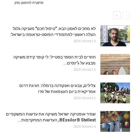
פרקטית להתגונן מהן
לא מחכים לאסון הבא: "טיפול חכם" מעניקה גלגל
הצלה ראשוני למתמודדי הפוסט-טראומה בישראל:
6 באוגוסט 2026
חוזרים לבית הספר בסטייל: לי קופר קידס משיקה
מבצע על ג'ינסים...
5 באוגוסט 2026
צלילים, צבעים ואנקודנה ברמלה: חגיגת דרום
אמריקאית ביום העצמאות של פרו
2 באוגוסט 2026
שמיר אופטיקה ישראל משיקה את עדשות המשקפיים
Essilor® Stellest®, העדשות המתקדמות...
4 באוגוסט 2026