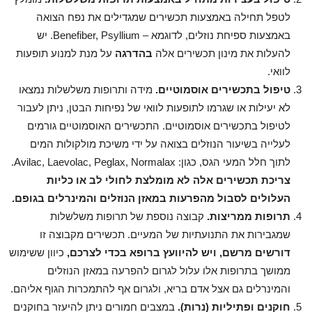
לטפל תחילה באמצעות תכשירים שמגדילים את נפח הצואה
באמצעות ספיחת נוזלים, לדוגמא – Benefiber, Psyllium. יש
להעלות את מינון תכשירים אלה
בהדרגה
על מנת למנוע תופעות
לוואי.
טיפול בתכשירים אוסמוטיים.
מידה ותרופות משלשלות נמצאו
לא יעילות או שגרמו לתופעות לוואי של נפיחות הבטן, ניתן לעבור
לטיפול בתכשירים אוסמוטיים. התכשירים האוסמוטיים גורמים
לעלייה בשיעור הנוזלים בצואה על ידי משיכת מולקולות המים
לתוך חלל המעי הגס, כגון: Avilac, Laevolac, Peglax, Normalax.
צריכת תכשירים אלה לא מומלצת לחולי לב או כליות
העלולים לסבול מהפרעות במאזן הנוזלים והמינרלים בגופם.
תרופות ממריצות.
קבוצה נוספת של תרופות משלשלות
שמגבירות את התנועתיות של המעיים. תכשירים מקבוצה זו
דורשים מרשם, ויש להיוועץ ברופא בכדי לצרכם,
כיוון ששימוש
ממושך בתרופות אלו עלול לגרום להפרעה במאזן הנוזלים
והמינרלים גם אצל אדם בריא, ולגרום אף להתמכרות הגוף אליהם.
חוקנים ופתיליות (נרות).
במצבים חמורים ניתן להיעזר בחוקנים