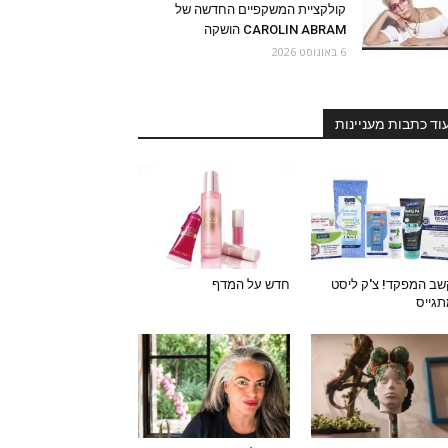
קולקציית המשקפיים החדשה של
CAROLIN ABRAM הושקה
6 באוגוסט 2026
וד כתבות מעניינות
ב המפקד! צ'ק ליסט
חדש על המדף
גייס