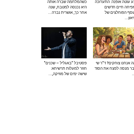
 עוטה אופנה: התערוכה
כשהמלחמה שברה אותה
יחה חיים חדשים
היא נכנסה למטבח, שנה
סף הפוחלצים של
אחר כך, אושרית נברה...
און...
 אנחנו צוחקים? ד"ר שי
פסטיבל "באגליל – שכנים"
ר מנסה לפצח את הסוד
חוזר למעלות תרשיחא:
–
שישה ימים של מוזיקה,...