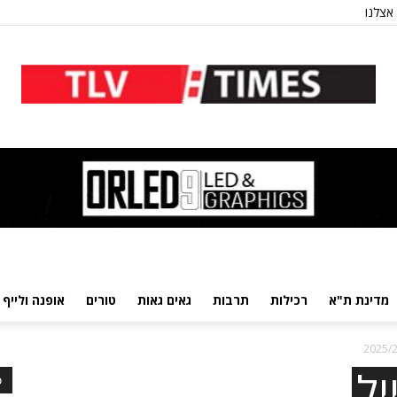
אצלנו
מדינת ת"א
רכילות
תרבות
גאים גאות
טורים
אופנה ולייף 
יל
כ