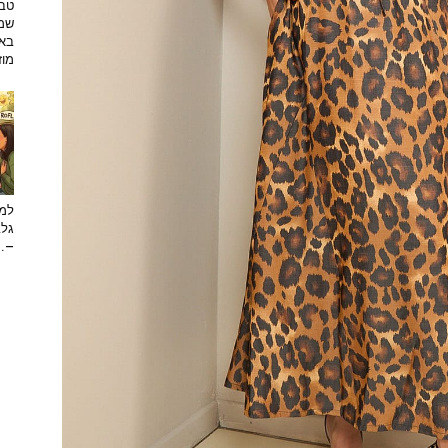
טבע
שמפ
באו
מוזי
למה
גלב
...