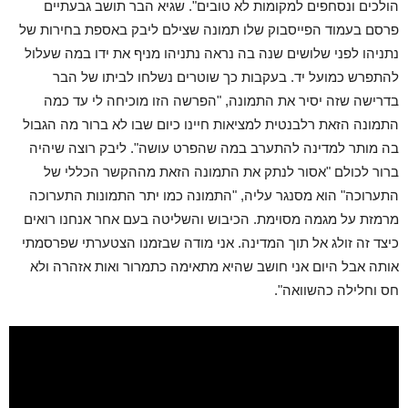
הולכים ונסחפים למקומות לא טובים". שגיא הבר תושב גבעתיים
פרסם בעמוד הפייסבוק שלו תמונה שצילם ליבק באספת בחירות של
נתניהו לפני שלושים שנה בה נראה נתניהו מניף את ידו במה שעלול
להתפרש כמועל יד. בעקבות כך שוטרים נשלחו לביתו של הבר
בדרישה שזה יסיר את התמונה, "הפרשה הזו מוכיחה לי עד כמה
התמונה הזאת רלבנטית למציאות חיינו כיום שבו לא ברור מה הגבול
בה מותר למדינה להתערב במה שהפרט עושה". ליבק רוצה שיהיה
ברור לכולם "אסור לנתק את התמונה הזאת מההקשר הכללי של
התערוכה" הוא מסנגר עליה, "התמונה כמו יתר התמונות התערוכה
מרמזת על מגמה מסוימת. הכיבוש והשליטה בעם אחר אנחנו רואים
כיצד זה זולג אל תוך המדינה. אני מודה שבזמנו הצטערתי שפרסמתי
אותה אבל היום אני חושב שהיא מתאימה כתמרור ואות אזהרה ולא
חס וחלילה כהשוואה".