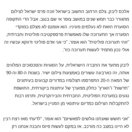
אלכס ליבק, צלם הרחוב החשוב בישראל זוכה פרס ישראל לצילום
מתגורר כבר חמש שנים במושב צופר אי שם בנגב. אבל הדי התקופה
הסוערת הזאת לא נעלמים מעיניו. הוא אומנם לא מצלם במוקדי
הסערה אך התערוכה שלו מאפשרת פרספקטיבה פוליטית וחברתית,
"זוהי תערוכה פוליטית" הוא אומר, "כי אני אדם פוליטי ודווקא עכשיו זה
אולי נכון מתמיד לעשות תערוכה כזו".
ליבק מתעד את החברה הישראלית, על הסוגיות והסכסוכים המלווים
אותה, זה כארבעה עשורים באמצעות צילום ישיר. בשנות ה-80 וה-90
של המאה ה-20 התפרסמו תצלומיו במדורים קבועים בעיתונים
"חדשות" ו"הארץ" כחלק ממערך של עיתונות ביקורתית, החושפת
נגעים במערכת הפוליטית, החברתית והבירוקרטית, ותרמו רבות
להתקבלות הצילום כמדיום עיתונאי מן המניין בישראל.
"אני חושש שאנחנו גולשים לפאשיזם" הוא אומר, "לדעתי מאז רצח רבין
לא היינו במצב כה מורכב. אז במקם לעשות פיוס והבנה אנחנו רק