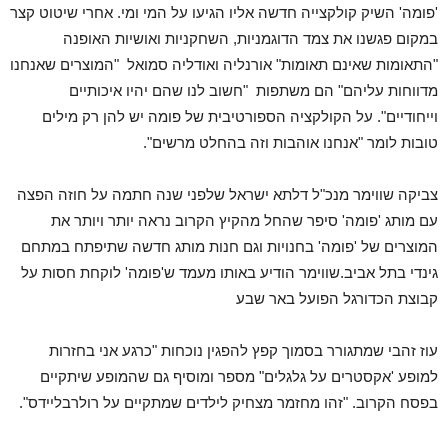
'פומה' השיק קולקצייה חדשה אליו הגיעו על המי ומי. אחרי שיטוט קצר
במקום פגשנו את צמד הדוגמניות, השחקניות ואושיות האופנה
"התאומות שאינם תאומות" אורנליה ואודליה סמואל "המוצרים שאנחנו
מדווחות עליהם" הם משתפות "חשוב לנו שהם יהיו איכותיים
וייחודיים". על הקולקציה הספורטיבית של פומה יש להן רק מילים
טובות לומר "אנחנו אוהבות וזה בהחלט מרשים".
צביקה שווימר מנכ"ל דלתא ישראל שלפני שנה חתמה על חוזה הפצה
עם מותג 'פומה' סיפר שהחל מהקיץ הקרוב נראה יותר ויותר את
המוצרים של 'פומה' בחנויות וגם חנות מותג חדשה שתיפתח במתחם
גינדי בתל אביב.שווימר הודיע באותו מעמד ש'פומה' לוקחת חסות על
קבוצת הכדורגל הפועל באר שבע
עוז זהבי שמתגורר בסמוך קפץ להפגין נוכחות "כרגע אני בחזרות
למופע 'אקסטרים על גלגלים" מספר ומוסיף גם שהמופע שיתקיים
בפסח הקרוב. "זהו מחזמר מצחיק לילדים שמתקיים על רולרבליידס".