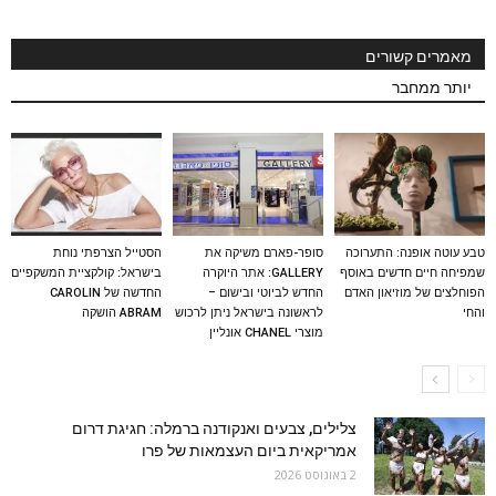
מאמרים קשורים
יותר ממחבר
טבע עוטה אופנה: התערוכה
סופר-פארם משיקה את
הסטייל הצרפתי נוחת
שמפיחה חיים חדשים באוסף
GALLERY: אתר היוקרה
בישראל: קולקציית המשקפיים
הפוחלצים של מוזיאון האדם
החדש לביוטי ובישום –
החדשה של CAROLIN
והחי
לראשונה בישראל ניתן לרכוש
ABRAM הושקה
מוצרי CHANEL אונליין
צלילים, צבעים ואנקודנה ברמלה: חגיגת דרום
אמריקאית ביום העצמאות של פרו
2 באוגוסט 2026