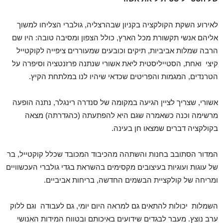
לאירוע השקת הקולקציה בקניון שבהרצליה, גולברי הצליחו למשוך
אליהם אנשי תקשורת מכל הארץ, כולל הצפון ומסיבה טובה: היו שם
הרבה שמלות אביביות, תיקים וכובעים שמעוררים ציפייה לקוקטייל
קיצי ואחת, הסטייליסטית ליאת אשורי שנתנה פרזנטציה וסיפרה על
הטרנדים, המגמות והפריטים שכדאי שיהיו לנו במלתחת הקיץ.
אשורי, שצריך לציין הגיעה במקומה של סנדרה רינגלר, נתנה הופעה
מרשימה וכנה כשאמרה שגם היא להפתעתה (כהגדרתה) מצאה
בקולקציה דברים שמצאו חן בעינה.
המדור הסתובב בחנות והשתהה מהכיבוד המכובד שכלל קוקטייל, בר
של עוגות ועוגיות בעיצובים מקסימים בהשראת בגדי גולברי העכשוויים
ומריחה של קולקציית הבשמים החדשה, בריחות אביביים.
השמלות יכולות להתאים גם למראה היום יומי, גם לעבודה וגם ללוק
ערב נוצץ.
מעבר לבגדים שידועים באיכותם ובטווח המידות האנושי