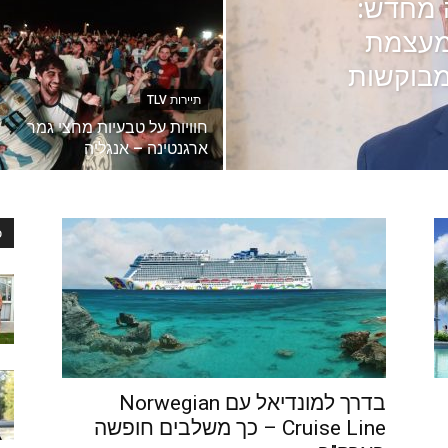
 מחדש:
למעצמת
מבוקשות
תיירות TLV
חוויות על טבעיות מחצי גמר
ארגנטינה – אנגליה
כ
בדרך למונדיאל עם Norwegian
Cruise Line – כך משלבים חופשה