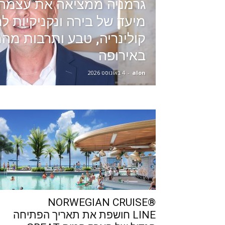
גרמניה ממציאה את עצמה
מיעד של בירה ונקניקיות 
קולינריה, טבע ותרבות מה
באירופה
alon
-
4 באוגוסט 2026
®NORWEGIAN CRUISE
LINE חושפת את תאריך הפתיחה