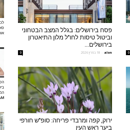
לכב
סאן
פסח בירושלים: בגלל המצב הבטחוני
אוו
וביטול טיסות לחו"ל מלון התיאטרון
בירושלים...
alon
-
18 במרץ 2026
0
0
הסט
ביש
המ
RAM
ירוק, קפה ומרבדי פריחה: סופ"ש חורפי
ביער ראש העין