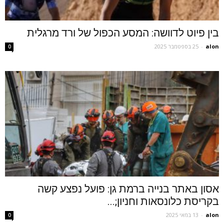
בין פיוט לדוושה: המסע הכפול של ורד מרגלית
alon
-
25 בספטמבר 2025
0
אסון באתר בנייה ברמת גן: פועל נפצע קשה
בקריסת כלונסאות וחניון;...
alon
-
13 במאי 2025
0