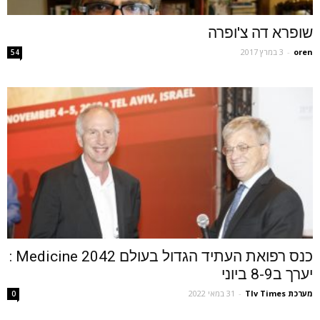
שופרא דה צ'ופרה
oren
-
3 במרץ 2017
54
כנס רפואת העתיד הגדול בעולם Medicine 2042 :
יערך ב8-9 ביוני
מערכת Tlv Times
-
31 במאי 2022
0