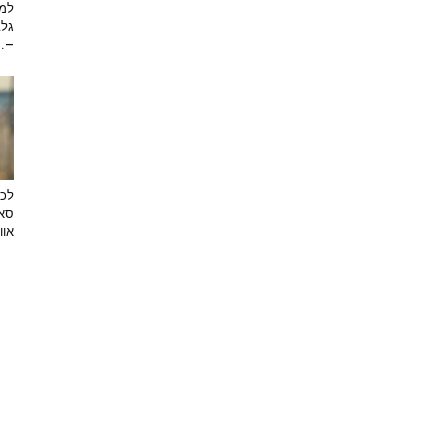
למה
גלב
...
לכב
סאן
אוו