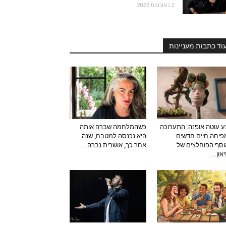
2 באוגוסט 2026
וד כתבות מעניינות
 עוטה אופנה: התערוכה
כשהמלחמה שברה אותה
יחה חיים חדשים
היא נכנסה למטבח, שנה
סף הפוחלצים של
אחר כך, אושרית נברה...
און...