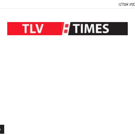
מו אצלנו
כ