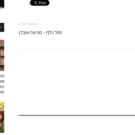
המאמר הבא
ע
מזל כלף - מניעת אובדן
טבע
שמפ
באו
מוזי