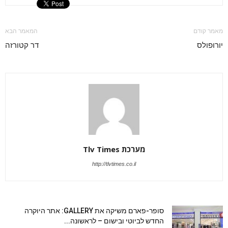
מאמר קודם
המאמר הבא
יורופולס
דר קטורזה
מערכת Tlv Times
http://tlvtimes.co.il
סופר-פארם משיקה את GALLERY: אתר היוקרה
החדש לביוטי ובישום – לראשונה...